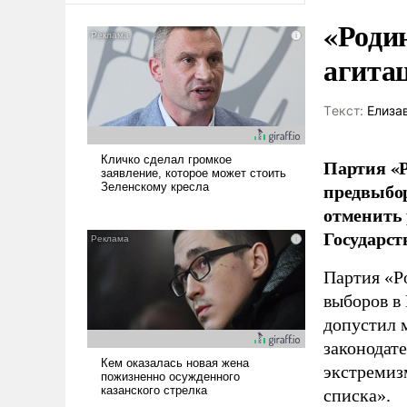
«Роди
агита
Tекст:
Елиза
Партия «Р
предвыбор
отменить 
Государст
Партия «Р
выборов в
допустил 
законодат
экстремиз
списка».