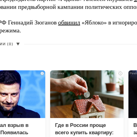
вании предвыборной кампании политических оппо
РФ Геннадий Зюганов
обвинил
«Яблоко» в игнорир
 режима.
И (0)
▼
i
i
зал взрыв в
Где в России проще
В
 Появилась
всего купить квартиру:
з