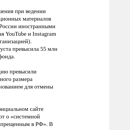
шения при ведении
ационных материалов
в России иностранными
я YouTube и Instagram
ганизацией).
густа превысила 55 млн
фонда.
ацию превысили
ного размера
основанием для отмены
фициальном сайте
ют о «системной
апрещенным в РФ». В