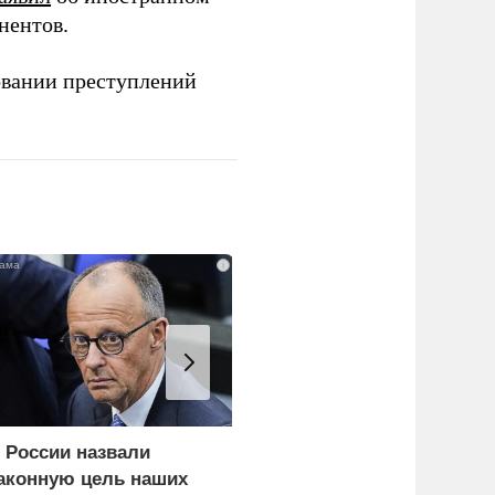
нентов.
овании преступлений
i
 России назвали
Украина и Финляндия
аконную цель наших
объединились для