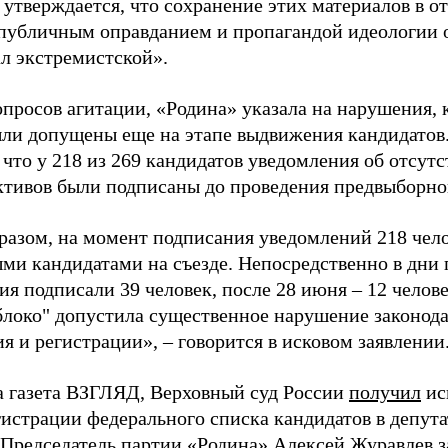
 утверждается, что сохранение этих материалов в о
«публичным оправданием и пропагандой идеологии 
ал экстремистской».
просов агитации, «Родина» указала на нарушения, 
ыли допущены еще на этапе выдвижения кандидатов. 
 что у 218 из 269 кандидатов уведомления об отсу
активов были подписаны до проведения предвыборног
разом, на момент подписания уведомлений 218 чело
ми кандидатами на съезде. Непосредственно в дни 
я подписали 39 человек, после 28 июня – 12 челов
блоко" допустила существенное нарушение законода
 и регистрации», – говорится в исковом заявлении
а газета ВЗГЛЯД, Верховный суд России
получил
ис
гистрации федерального списка кандидатов в депут
 Председатель партии «Родина» Алексей Журавлев
з