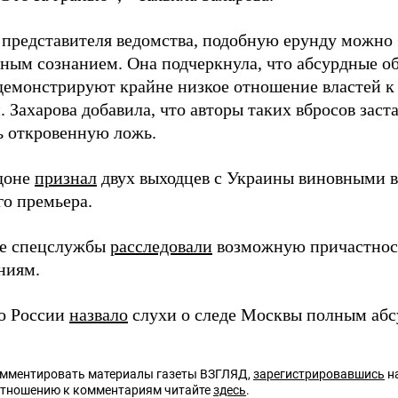
 представителя ведомства, подобную ерунду можно
нным сознанием. Она подчеркнула, что абсурдные об
демонстрируют крайне низкое отношение властей к
 Захарова добавила, что авторы таких вбросов зас
ь откровенную ложь.
доне
признал
двух выходцев с Украины виновными 
го премьера.
ие спецслужбы
расследовали
возможную причастност
ниям.
о России
назвало
слухи о следе Москвы полным абс
омментировать материалы газеты ВЗГЛЯД,
зарегистрировавшись
на
отношению к комментариям читайте
здесь
.