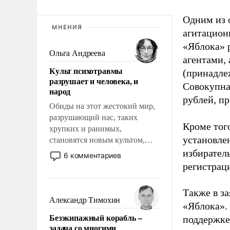
Одним из 
МНЕНИЯ
агитацион
«Яблока» 
Ольга Андреева
агентами,
Культ психотравмы
(принадле
разрушает и человека, и
Совокупная
народ
рублей, пр
Обиды на этот жестокий мир,
разрушающий нас, таких
Кроме тог
хрупких и ранимых,
установле
становятся новым культом,
постепенно вытесняя и
избиратель
6 комментариев
отменяя традиционное
регистрац
требование к человеку – быть
мужественным и твердым под
Также в з
ударами судьбы, брать на себя
Александр Тимохин
«Яблока».
ответственность, помогать
Безэкипажный корабль –
поддержке
слабым, идти вперед и
задача со многими