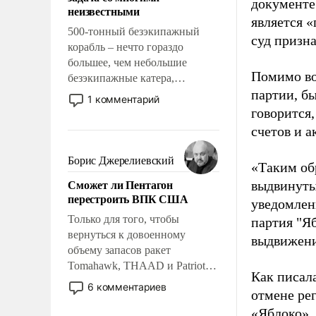
адаптироваться.
документе
неизвестными
является 
500-тонный безэкипажный
суд призн
корабль – нечто гораздо
большее, чем небольшие
Помимо во
безэкипажные катера,
партии, б
применение которых уже
1 комментарий
стало обыденностью. Задача по
говорится,
созданию такого корабля очень
счетов и 
сложна и амбициозна. Однако
и ее реализация радикально
Борис Джерелиевский
«Таким об
поднимет наши боевые
Сможет ли Пентагон
выдвинуты
возможности.
перестроить ВПК США
уведомлени
Только для того, чтобы
партия "Я
вернуться к довоенному
выдвижения
объему запасов ракет
Tomahawk, THAAD и Patriot
Как писал
США потребуется более трех
6 комментариев
отмене ре
лет. Даже небольшая война с
«Яблоко».
Ираном опустошила