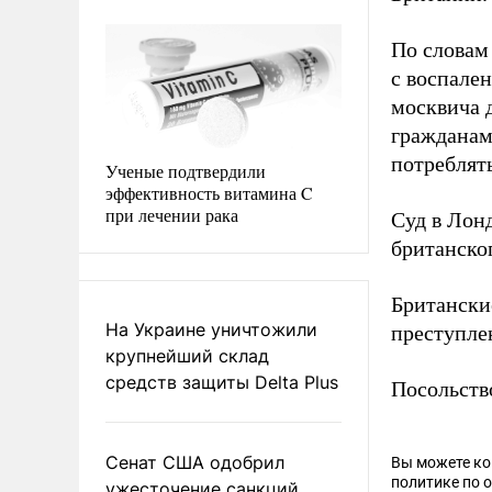
По словам
с воспале
москвича 
гражданам.
потреблят
Ученые подтвердили
эффективность витамина C
при лечении рака
Суд в Лон
британско
Британск
На Украине уничтожили
преступле
крупнейший склад
средств защиты Delta Plus
Посольств
Сенат США одобрил
Вы можете к
политике по 
ужесточение санкций