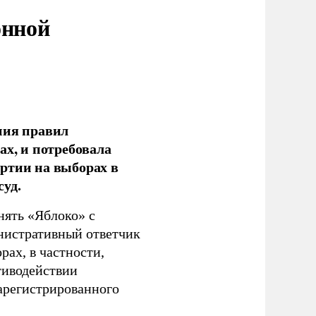
онной
ния правил
ах, и потребовала
ртии на выборах в
уд.
нять «Яблоко» с
инистративный ответчик
ах, в частности,
тиводействии
зарегистрированного