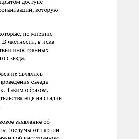
ткрытом доступе
организации, которую
которые, по мнению
В частности, в иске
тствии иностранных
о съезда.
век не являлись
проведения съезда
ек. Таким образом,
тельства еще на стадии
.
ковое заявление об
аты Госдумы от партии
аявил
об иностранном