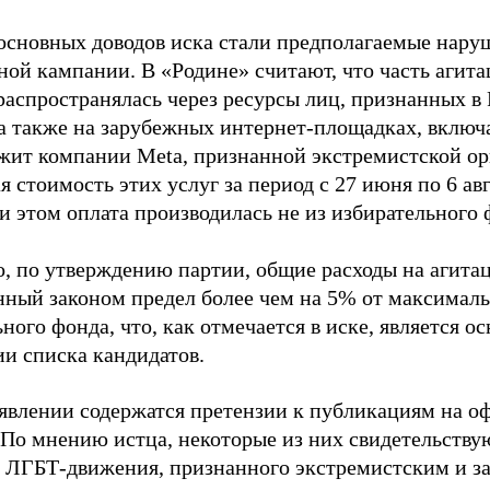
основных доводов иска стали предполагаемые нару
ной кампании. В «Родине» считают, что часть агит
распространялась через ресурсы лиц, признанных 
 а также на зарубежных интернет-площадках, включа
жит компании Meta, признанной экстремистской ор
 стоимость этих услуг за период с 27 июня по 6 ав
и этом оплата производилась не из избирательного 
о, по утверждению партии, общие расходы на агит
нный законом предел более чем на 5% от максималь
ного фонда, что, как отмечается в иске, является 
ии списка кандидатов.
аявлении содержатся претензии к публикациям на о
 По мнению истца, некоторые из них свидетельству
 ЛГБТ-движения, признанного экстремистским и з