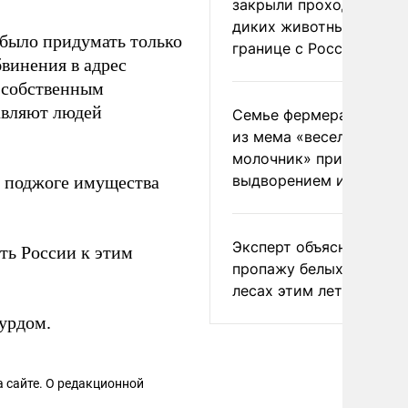
закрыли проходы для
диких животных на
 было придумать только
границе с Россией
винения в адрес
 собственным
тавляют людей
Семье фермера Уолкер
из мема «веселый
молочник» пригрозили
выдворением из Росси
в поджоге имущества
Эксперт объяснил
ь России к этим
пропажу белых грибов 
лесах этим летом
урдом.
 сайте. О редакционной