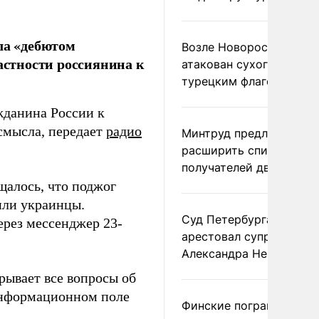
а «дебютом
Возле Новороссийска
стности россиянина к
атакован сухогруз под
турецким флагом
жданина России к
смысла, передает
радио
Минтруд предложил
расширить список
получателей двух пенс
щалось, что поджог
или украинцы.
Суд Петербурга заочно
ерез мессенджер 23-
арестовал супругу
Александра Невзорова
рывает все вопросы об
 информационном поле
Финские пограничники