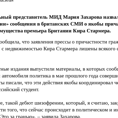
Басилая
ный представитель МИД Мария Захарова назвал
ии» сообщения в британских СМИ о якобы прича
имущества премьера Британии Кира Стармера.
сообщила, что заявления прессы о причастности гра
 с недвижимостью Кира Стармера лишены всякого 
тные издания выпустили материалы, в которых сооб
и автомобиля политика в мае прошлого года соверш
ы писали, что эти действия якобы координировал ч
ссийский студент.
е, такой дебют шизофрении, который, я считаю, зак
сти того, что сейчас происходит в политическом и
Это за гранью», – заявила Захарова.