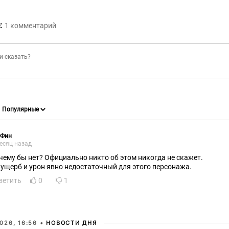
:
1
комментарий
сФин
есяц назад
чему бы нет? Официально никто об этом никогда не скажет.
 ущерб и урон явно недостаточный для этого персонажа.
ветить
0
1
026, 16:56 •
НОВОСТИ ДНЯ