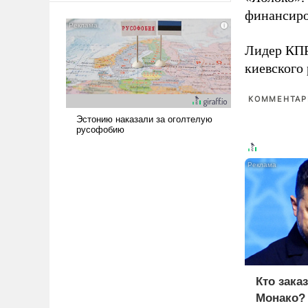
американские арсеналы.
финансиро
Сложившаяся ситуация
означает многолетний период
Лидер КП
уязвимости США, например,
киевского
перед Китаем.
КОММЕНТАРИ
Кто зака
Монако?