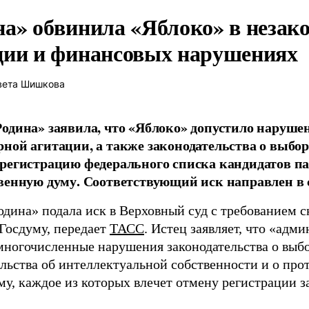
на» обвинила «Яблоко» в незак
ции и финансовых нарушениях
вета Шишкова
одина» заявила, что «Яблоко» допустило наруше
ной агитации, а также законодательства о выбор
регистрацию федерального списка кандидатов па
венную думу. Соответствующий иск направлен в с
одина» подала иск в Верховный суд с требованием с
 Госдуму, передает
ТАСС
. Истец заявляет, что «адм
многочисленные нарушения законодательства о выбор
ельства об интеллектуальной собственности и о про
му, каждое из которых влечет отмену регистрации 