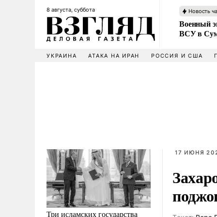
8 августа, суббота
Новость ч
Военный эк
ВСУ в Сум
УКРАИНА
АТАКА НА ИРАН
РОССИЯ И США
17 ИЮНЯ 202
Захар
поджо
Три исламских государства