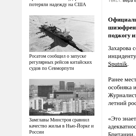
Tекст:
Вера 
потеряли надежду на США
Официаль
шизофрен
поджогу 
Захарова 
Росатом сообщил о запуске
инциденту
регулярных рейсов китайских
Sputnik
.
судов по Севморпути
Ранее мес
особняка 
Журналист
летний ро
«Это знает
Замглавы Минстроя сравнил
качество жилья в Нью-Йорке и
адекватно
России
Британии. 