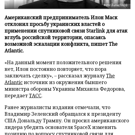
Фото: Zuma/ТАСС
Американский предприниматель Илон Маск
отклонил просьбу украинских властей о
применении спутниковой связи Starlink для атак
вглубь российской территории, опасаясь
возможной эскалации конфликта, пишет The
Atlantic.
«На данный момент положительного решения
нет, Илон постоянно повторяет, что пора
заключать сделку», – рассказал журналу
The
Atlantic
источник из окружения бывшего
министра обороны Украины Михаила Федорова,
передает
ТАСС
.
Ранее журналисты издания отмечали, что
Владимир Зеленский обращался к президенту
США Дональду Трампу. Он просил американского
лидера убедить основателя SpaceX изменить
позицию по вопросу спутниковой связи для