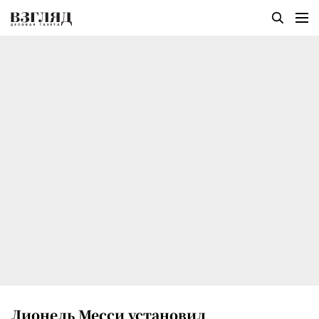
Лионель Месси установил