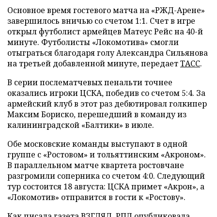
Основное время гостевого матча на «РЖД-Арене»
завершилось вничью со счетом 1:1. Счет в игре
открыл футболист армейцев Матеус Рейс на 40-й
минуте. Футболисты «Локомотива» смогли
отыграться благодаря голу Александра Сильянова
на третьей добавленной минуте, передает
ТАСС
.
В серии послематчевых пенальти точнее
оказались игроки ЦСКА, победив со счетом 5:4. За
армейский клуб в этот раз дебютировал голкипер
Максим Бориско, перешедший в команду из
калининградской «Балтики» в июле.
Обе московские команды выступают в одной
группе с «Ростовом» и тольяттинским «Акроном».
В параллельном матче квартета ростовчане
разгромили соперника со счетом 4:0. Следующий
тур состоится 18 августа: ЦСКА примет «Акрон», а
«Локомотив» отправится в гости к «Ростову».
Как писала газета ВЗГЛЯД, РПЛ
опубликовала