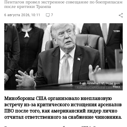
Пентагон провел экстренное совещание по боеприпасам
после критики Трампа
6 августа 2026, 10:11
7
Фото: AdMedia/CNP/Global Look
Press
Минобороны США организовало внеплановую
встречу из-за критического истощения арсеналов
ПВО после того, как американский лидер лично
отчитал ответственного за снабжение чиновника.