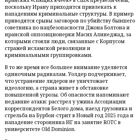
иранских «спящих ячеек» в США преувеличены,
поскольку Ирану приходится привлекать к
нападениям криминальные структуры. В пример
приводятся срывы заговоров по убийству бывшего
советника по нацбезопасности Джона Болтона и
иранской оппозиционерки Масих Алинеджад, за
которыми стояли люди, связанные с Корпусом
стражей исламской революции и
криминальными группировками.
В то же время все большее внимание уделяется
одиночным радикалам. Уолдер подчеркивает,
что устранение лидеров не уничтожает
идеологию, а страна живет в обстановке
повышенной угрозы. Об опасности напоминают
недавние атаки: расстрел у ужина Ассоциации
корреспондентов Белого дома, наезд грузовика и
стрельба на Бурбон-стрит в Новый год 2025 года и
нападение сторонника ИГ на занятие ROTC в
университете Old Dominion.