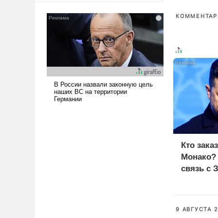
сложна и амбициозна. Однако
КОММЕНТАРИ
и ее реализация радикально
поднимет наши боевые
возможности.
Кто зака
Монако?
связь с 
9 АВГУСТА 2