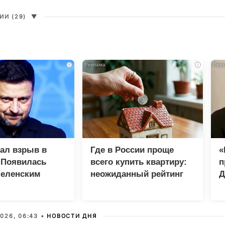
И (29)
▼
i
i
зал взрыв в
Где в России проще
«
 Появилась
всего купить квартиру:
п
Зеленским
неожиданный рейтинг
Д
026, 06:43 •
НОВОСТИ ДНЯ