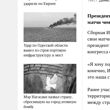
Tекст:
Денис
ударили по Европе
Президен
матчи чем
Сборная И
свои матч
Удар по Одесской области
президент
вывел из строя портовую
конгресса
инфраструктуру и мост
«Я хочу по
конечно, 
это наша с
Ранее уча
территори
Мэр Нагасаки назвал страну,
сбросившую на город атомную
между стр
бомбу