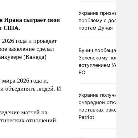
Украина признала
 Ирана сыграет свои
проблему с доступом к
ии США.
портам Дуная
2026 года и проведет
кое заявление сделал
Вучич пообещал
нкувере (Канада)
Зеленскому помочь со
вступлением Украины в
ЕС
 мира 2026 года и,
и объединять людей. И
Украина получила
очередной отказ в
поставках ракет для
ведение матчей на
Patriot
атических отношений