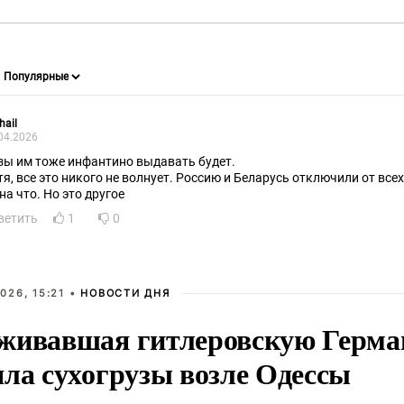
hail
04.2026
зы им тоже инфантино выдавать будет.
тя, все это никого не волнует. Россию и Беларусь отключили от вс
на что. Но это другое
ветить
1
0
026, 15:21 •
НОВОСТИ ДНЯ
живавшая гитлеровскую Герма
яла сухогрузы возле Одессы