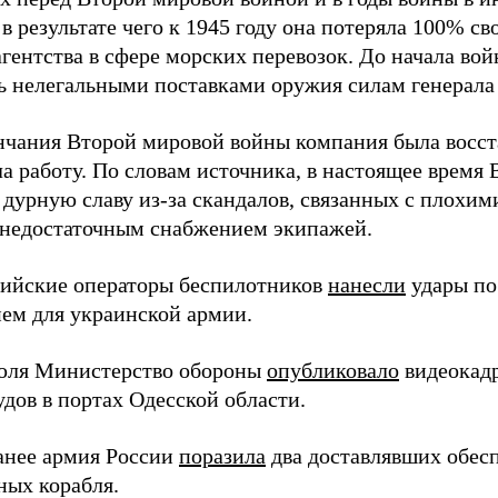
в результате чего к 1945 году она потеряла 100% св
агентства в сфере морских перевозок. До начала во
ь нелегальными поставками оружия силам генерала
нчания Второй мировой войны компания была восст
а работу. По словам источника, в настоящее время
 дурную славу из-за скандалов, связанных с плохим
 недостаточным снабжением экипажей.
сийские операторы беспилотников
нанесли
удары по
ем для украинской армии.
юля Министерство обороны
опубликовало
видеокад
дов в портах Одесской области.
анее армия России
поразила
два доставлявших обес
ных корабля.