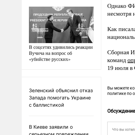
Однако ФИ
несмотря 
Как писал
националь
В соцсетях удивились реакции
Сборная 
Вучича на вопрос об
«убийстве русских»
команд
оп
19 июля в
Вы можете к
Зеленский объяснил отказ
политике по 
Запада помогать Украине
с баллистикой
Обсуждение
В Киеве заявили о
серьезном повреждении