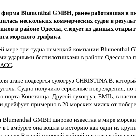
фирма Blumenthal GMBH, ранее работавшая в ин
шилась нескольких коммерческих судов в результ
иков в районе Одессы, следует из данных открыт
га морского трафика.
й мере три судна немецкой компании Blumenthal
ми ударными беспилотниками в районе Одессы за п
ТАСС
.
юля атаке подвергся сухогруз CHRISTINA B, котор
 уголь. Судно получило серьезные повреждения, но 
о порта Констанца. Другой сухогруз, EMIL, в наст
и дрейфует примерно в 20 морских милях от побер
 Blumenthal GMBH широко известна в мире морских
у в Гамбурге она вошла в историю как один из кру
х перед Второй мировой войной и в годы войны в и