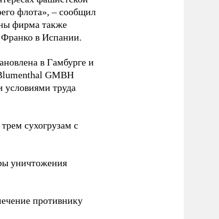
оего флота», – сообщил
йны фирма также
 Франко в Испании.
ановлена в Гамбурге и
 Blumenthal GMBH
и условиями труда
 трем сухогрузам с
ры уничтожения
печение противнику