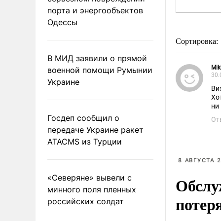
порта и энергообъектов
Одессы
Сортировка:
В МИД заявили о прямой
Mik
военной помощи Румынии
30.
Украине
Ви
Хо
ни 
Госдеп сообщил о
От
передаче Украине ракет
ATACMS из Турции
8 АВГУСТА 2
«Северяне» вывели с
Обслу
минного поля пленных
потер
российских солдат