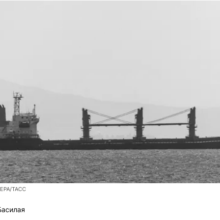
/EPA/ТАСС
Басилая