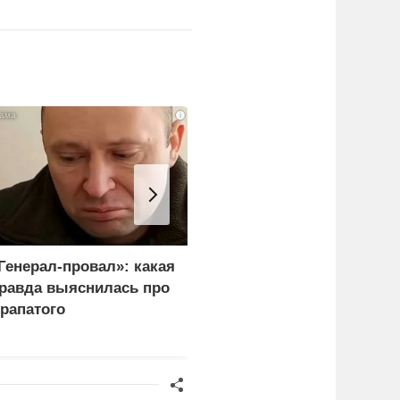
i
Генерал-провал»: какая
"Королева марафонов"
равда выяснилась про
привыкает к нищете и
рапатого
тюремной зарплате в 6,
тысяч