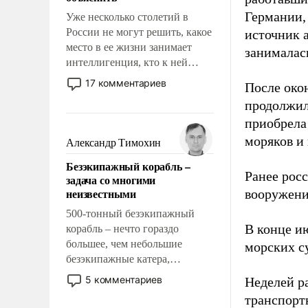
Германии, 
Уже несколько столетий в
России не могут решить, какое
источник 
место в ее жизни занимает
занималас
интеллигенция, кто к ней
принадлежит, а кого из нее
17 комментариев
После око
исключили с правом
продолжил
восстановления и без оного. И
приобрела
чем она отличается от просто
образованных людей. Иногда
моряков и
Александр Тимохин
казалось, что эти вопросы
Безэкипажный корабль –
решены раз и навсегда, но –
Ранее рос
задача со многими
нет, не решены.
неизвестными
вооружени
500-тонный безэкипажный
В конце и
корабль – нечто гораздо
большее, чем небольшие
морских су
безэкипажные катера,
применение которых уже
5 комментариев
Неделей р
стало обыденностью. Задача по
транспорт
созданию такого корабля очень