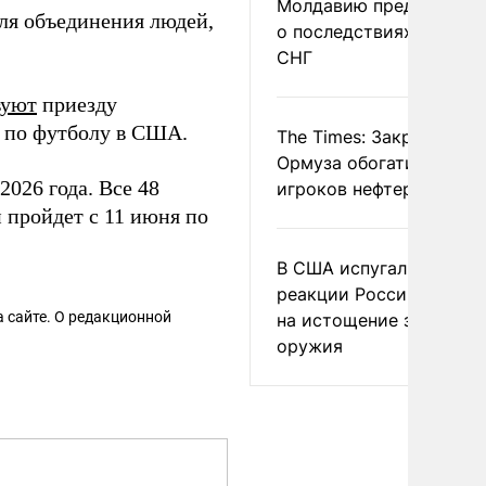
Молдавию предупреди
ля объединения людей,
о последствиях выхода
СНГ
вуют
приезду
 по футболу в США.
The Times: Закрытие
Ормуза обогатило новы
026 года. Все 48
игроков нефтерынка
 пройдет с 11 июня по
В США испугались
реакции России и Кита
 сайте. О редакционной
на истощение запасов
оружия