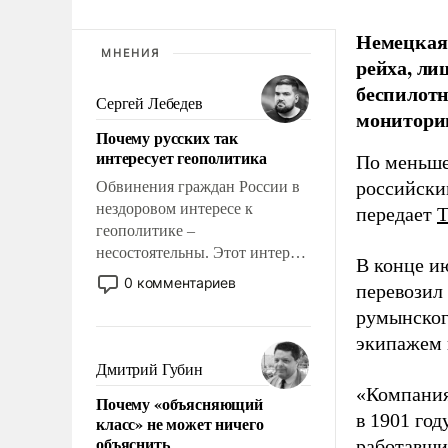
Немецкая 
МНЕНИЯ
рейха, ли
беспилотн
Сергей Лебедев
мониторин
Почему русских так
интересует геополитика
По меньше
российски
Обвинения граждан России в
нездоровом интересе к
передает
геополитике –
несостоятельны. Этот интерес
В конце и
рационален и прагматичен. Он
0 комментариев
перевозил
обусловлен тысячелетним
румынског
опытом выживания в крайне
непростых условиях и
экипажем 
фундаментальным знанием,
Дмитрий Губин
что мировая политика имеет
«Компания
Почему «объясняющий
свойство заявляться на порог
в 1901 год
класс» не может ничего
нашего дома.
объяснить
работавши