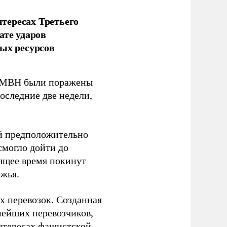
тересах Третьего
ате ударов
ых ресурсов
 GMBH были поражены
оследние две недели,
ый предположительно
смогло дойти до
оящее время покинут
ежья.
 перевозок. Созданная
пнейших перевозчиков,
нтересах фашистской