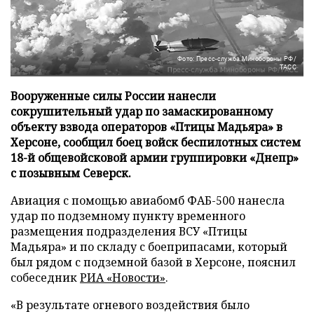
Фото: Пресс-служба Минобороны РФ/
ТАСС
Вооруженные силы России нанесли
сокрушительный удар по замаскированному
объекту взвода операторов «Птицы Мадьяра» в
Херсоне, сообщил боец войск беспилотных систем
18-й общевойсковой армии группировки «Днепр»
с позывным Северск.
Авиация с помощью авиабомб ФАБ-500 нанесла
удар по подземному пункту временного
размещения подразделения ВСУ «Птицы
Мадьяра» и по складу с боеприпасами, который
был рядом с подземной базой в Херсоне, пояснил
собеседник
РИА «Новости»
.
«В результате огневого воздействия было