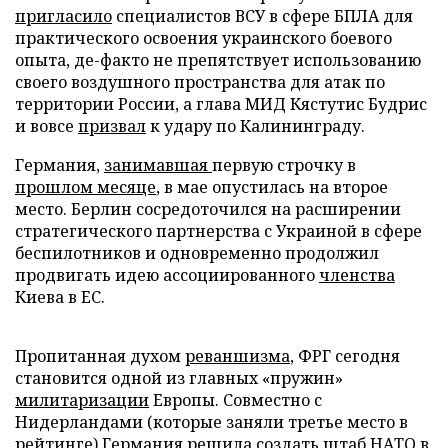
пригласило
специалистов ВСУ в сфере БПЛА для
практического освоения украинского боевого
опыта, де-факто не препятствует использованию
своего воздушного пространства для атак по
территории России, а глава МИД Кястутис Будрис
и вовсе
призвал
к удару по Калининграду.
Германия,
занимавшая
первую строчку в
прошлом месяце
, в мае опустилась на второе
место. Берлин сосредоточился на расширении
стратегического партнерства с Украиной в сфере
беспилотников и одновременно продолжил
продвигать идею ассоциированного
членства
Киева в ЕС.
Пропитанная духом
реваншизма
, ФРГ сегодня
становится одной из главных «пружин»
милитаризации
Европы. Совместно с
Нидерландами (которые заняли третье место в
рейтинге) Германия решила создать штаб НАТО в