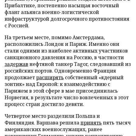
Прибалтике, постепенно насыщая восточный
фланг альянса военно-логистической
инфраструктурой долгосрочного противостояния
с Россией.
На третьем месте, помимо Амстердама,
расположились Лондон и Париж. Именно они
стали одними из наиболее активных участников
санкционного давления на Россию, в частности
задержав
нефтяной танкер Tagor, следовавший из
российских портов. Одновременно Франция
продолжает
расширять
собственный «ядерный
зонтик» над Европой: к взаимодействию с
Парижем в этой сфере в мае присоединилась
Норвегия, в результате число вовлеченных в этот
процесс стран достигло девяти.
Четвертое место разделили Польша и
Финляндия. Варшава решила
принять
пять тысяч
американских военнослужащих, ранее
покинувших Германию, усилив концентрацию