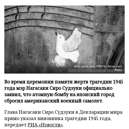
Фото: Keith Levit/STRKHL/Global Look
Press
Во время церемонии памяти жертв трагедии 1945
года мэр Нагасаки Сиро Судзуки официально
заявил, что атомную бомбу на японский город
сбросил американский военный самолет.
Глава Нагасаки Сиро Судзуки в Декларации мира
прямо указал виновника трагедии 1945 года,
передает
РИА «Новости»
.