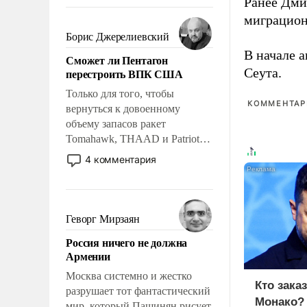
Ранее Дм
требование к человеку – быть
мужественным и твердым под
миграцион
ударами судьбы, брать на себя
Борис Джерелиевский
ответственность, помогать
В начале 
Сможет ли Пентагон
слабым, идти вперед и
Сеута.
перестроить ВПК США
адаптироваться.
Только для того, чтобы
КОММЕНТАРИ
вернуться к довоенному
объему запасов ракет
Tomahawk, THAAD и Patriot
США потребуется более трех
4 комментария
лет. Даже небольшая война с
Ираном опустошила
американские арсеналы.
Сложившаяся ситуация
Геворг Мирзаян
означает многолетний период
Россия ничего не должна
уязвимости США, например,
Армении
перед Китаем.
Москва системно и жестко
Кто зака
разрушает тот фантастический
Монако?
мир, который Пашинян рисует