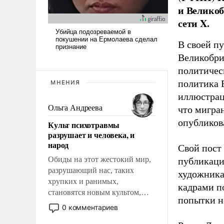
и Великоб
сети X.
В своей п
Великобри
политичес
политика 
МНЕНИЯ
иллюстрац
Ольга Андреева
что мигран
опубликов
Культ психотравмы
разрушает и человека, и
народ
Свой пост 
Обиды на этот жестокий мир,
публикаци
разрушающий нас, таких
художника
хрупких и ранимых,
кадрами п
становятся новым культом,
попытки н
постепенно вытесняя и
0 комментариев
отменяя традиционное