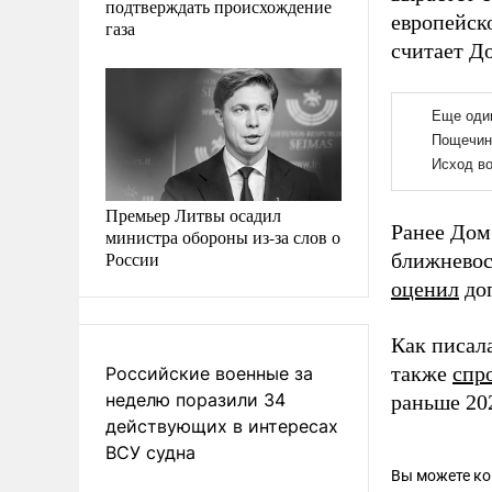
подтверждать происхождение
европейско
газа
считает Д
Премьер Литвы осадил
Ранее До
министра обороны из-за слов о
России
ближневос
оценил
доп
Как писал
также
спр
Российские военные за
неделю поразили 34
раньше 202
действующих в интересах
ВСУ судна
Вы можете к