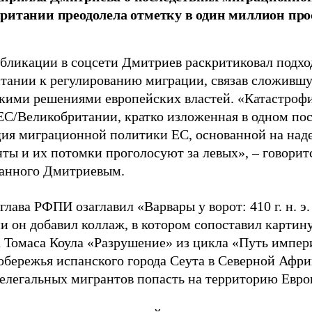
ритании преодолела отметку в один миллион про
убликации в соцсети Дмитриев раскритиковал подхо
тании к регулированию миграции, связав сложивш
кими решениями европейских властей. «Катастроф
ЕС/Великобритании, кратко изложенная в одном пос
ия миграционной политики ЕС, основанной на наде
ты и их потомки проголосуют за левых», – говоритс
анного Дмитриевым.
глава РФПИ озаглавил «Варвары у ворот: 410 г. н. э
и он добавил коллаж, в котором сопоставил картин
 Томаса Коула «Разрушение» из цикла «Путь импе
обережья испанского города Сеута в Северной Афри
елегальных мигрантов попасть на территорию Евро