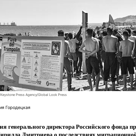
/Keystone Press Agency/Global Look Press
ия Городецкая
я генерального директора Российского фонда 
ирилла Дмитриева о последствиях миграционно