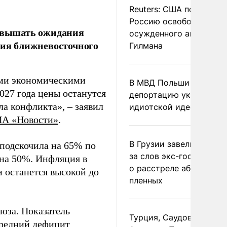
Reuters: США попросил
Россию освободить
ревышать ожидания
осужденного американ
ния ближневосточного
Гилмана
ыми экономическими
В МВД Польши назвали
027 года цены останутся
депортацию украинцев
а конфликта», – заявил
идиотской идеей
А «Новости»
.
В Грузии завели дело и
 подскочила на 65% по
за слов экс-госминист
 на 50%. Инфляция в
о расстреле абхазских
 останется высокой до
пленных
юза. Показатель
Турция, Саудовская
Средний дефицит