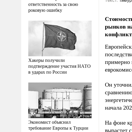
Tекст:
Тимур
ответственность за свою
роковую ошибку
Стоимость
рынков на
конфликта
Европейск
последств
Хакеры получили
примерно 
подтверждение участия НАТО
еврокомис
в ударах по России
Он уточни
сравнению
энергетич
начала 202
Экономист объяснил
На фоне к
требование Европы к Турции
вырастет 