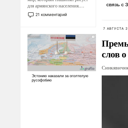
связь с 
для армянского населения.
Мир, где политические
21 комментарий
прожекты будут безусловно
оплачиваться за счет
7 АВГУСТА 2
российских
налогоплательщиков и где
Премь
Еревану за свои поступки не
слов о
нужно отвечать.
Синкявичюс