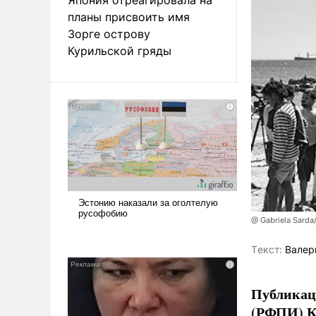
планы присвоить имя
Зорге острову
Курильской гряды
@ Gabriela Sarda
Tекст:
Валер
Публикаци
(РФПИ) К