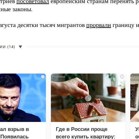
итриев
посоветовал
европейским странам перенять 
ные законы.
августа десятки тысяч мигрантов
прорвали
границу и
И (14)
▼
i
i
зал взрыв в
Где в России проще
У
 Появилась
всего купить квартиру:
о