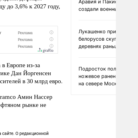
Аравия и Пакистан
у до 3,6% к 2027 году,
создали военный союз
Лукашенко призвал
белорусов скупать дом
деревнях раньше росси
в Европе из-за
Подросток получил
тике Дан Йоргенсен
ножевое ранение в дра
ителей в 30 млрд евро.
на севере Москвы
Aramco Амин Нассер
ефтяном рынке не
 сайте. О редакционной