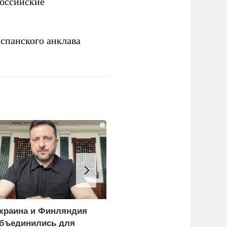
российские
спанского анклава
i
краина и Финляндия
«Генерал-провал»: кака
бъединились для
правда выяснилась про