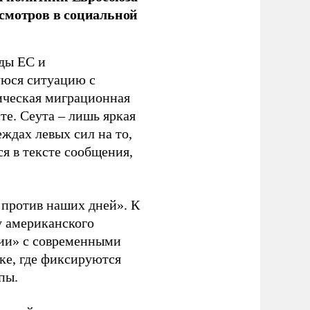
смотров в социальной
ды ЕС и
уюся ситуацию с
ическая миграционная
те. Сеута – лишь яркая
ждах левых сил на то,
я в тексте сообщения,
. против наших дней». К
у американского
рии» с современными
ке, где фиксируются
пы.