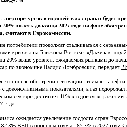
 Шайдуллин
 энергоресурсов в европейских странах будет п
 20% вплоть до конца 2027 года на фоне обостре
, считают в Еврокомиссии.
ие потребители продолжат сталкиваться с серьезн
иями кризиса на Ближнем Востоке. «Даже к концу 2
на 20% выше уровней, ожидаемых рынками до начал
сар по экономике Валдис Домбровскис, передает
РИ
л, что после обострения ситуации стоимость нефти
 с доконфликтными показателями, а газ подорожал
еском секторе достигнет 11% в годовом выражении и
7 года.
ризиса ожидается увеличение госдолга стран Евросо
с 82,8% ВВП в прошлом году до 85,3% в 2027 году. 