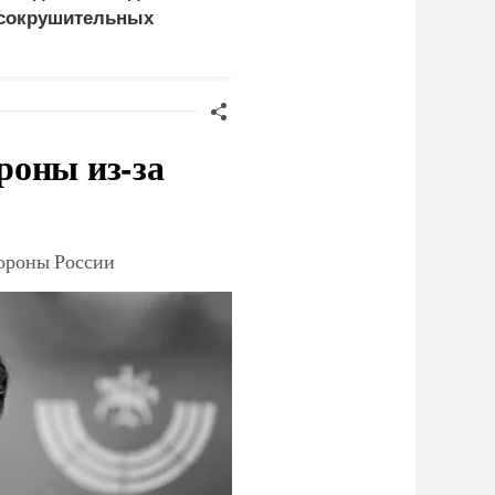
сокрушительных
Драпатого
анкций" против России
роны из-за
тороны России