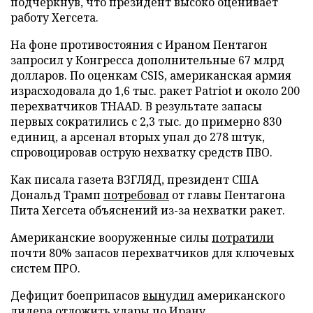
подчеркнув, что президент высоко оценивает
работу Хегсета.
На фоне противостояния с Ираном Пентагон
запросил у Конгресса дополнительные 67 млрд
долларов. По оценкам CSIS, американская армия
израсходовала до 1,6 тыс. ракет Patriot и около 200
перехватчиков THAAD. В результате запасы
первых сократились с 2,3 тыс. до примерно 830
единиц, а арсенал вторых упал до 278 штук,
спровоцировав острую нехватку средств ПВО.
Как писала газета ВЗГЛЯД, президент США
Дональд Трамп
потребовал
от главы Пентагона
Пита Хегсета объяснений из-за нехватки ракет.
Американские вооруженные силы
потратили
почти 80% запасов перехватчиков для ключевых
систем ПРО.
Дефицит боеприпасов
вынудил
американского
лидера отложить удары по Ирану.