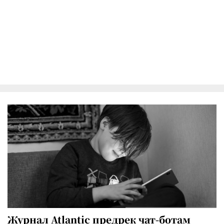
Журнал Atlantic предрек чат-ботам