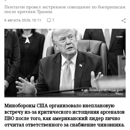
Пентагон провел экстренное совещание по боеприпасам
после критики Трампа
6 августа 2026, 10:11
7
Фото: AdMedia/CNP/Global Look
Press
Минобороны США организовало внеплановую
встречу из-за критического истощения арсеналов
ПВО после того, как американский лидер лично
отчитал ответственного за снабжение чиновника.