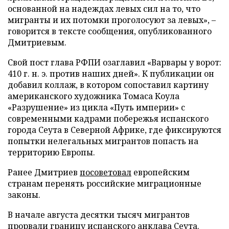
основанной на надеждах левых сил на то, что
мигранты и их потомки проголосуют за левых», –
говорится в тексте сообщения, опубликованного
Дмитриевым.
Свой пост глава РФПИ озаглавил «Варвары у ворот:
410 г. н. э. против наших дней». К публикации он
добавил коллаж, в котором сопоставил картину
американского художника Томаса Коула
«Разрушение» из цикла «Путь империи» с
современными кадрами побережья испанского
города Сеута в Северной Африке, где фиксируются
попытки нелегальных мигрантов попасть на
территорию Европы.
Ранее Дмитриев
посоветовал
европейским
странам перенять российские миграционные
законы.
В начале августа десятки тысяч мигрантов
прорвали
границу испанского анклава Сеута.