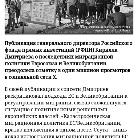
Фото: Gabriela Sarda/Keystone Press
Agency/Global Look Press
Публикация генерального директора Российского
фонда прямых инвестиций (РФПИ) Кирилла
Дмитриева о последствиях миграционной
политики Евросоюза и Великобритании
преодолела отметку в один миллион просмотров
в социальной сети X.
В своей публикации в соцсети Дмитриев
раскритиковал подходы ЕС и Великобритании к
регулированию миграции, связав сложившуюся
ситуацию с политическими решениями
европейских властей. «Катастрофическая
миграционная политика ЕС/Великобритании,
кратко изложенная в одном посте. Сеута – лишь
яркая иллюстрация миграционной политики ЕС,