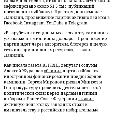
словам политолога, с июня по начало августа было
зафиксировано около 51,5 тыс. публикаций,
посвященных «Яблоку». При этом, как отмечает
Данилин, продвижение партии активно ведется в
Facebook, Instagram, YouTube и Telegram.
«В зарубежных социальных сетях в эту кампанию
уже вложены миллионы долларов. Продвижение
партии идет через алгоритмы, блогеров и целую
сеть информационных ресурсов», – заявил
Данилин.
Как писала газета ВЗГЛЯД, депутат Госдумы
Алексей Журавлев
обвинил
партию «Яблоко» в
иностранном финансировании предвыборной
кампании. Сергей Миронов
призвал
Минюст и
Генпрокуратуру проверить деятельность этой
политической силы перед парламентскими
выборами. Ранее Совет Федерации
выявил
активную подготовку западных стран к
вмешательству в российские избирательные