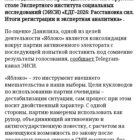
столе Экспертного института социальных
исследований (ЭИСИ) «ЕДГ–2026: Расстановка сил.
Итоги регистрации и экспертная аналитика» .
По оценке Данилила, одной из целей
деятельности «Яблоко» является консолидация
вокруг партии антивоенного электората с
последующей попыткой поставить под сомнение
результаты голосования,
сообщает
Telegram-
канал ЭИСИ.
«Яблоко» – это инструмент внешнего
вмешательства в наши выборы. Цели кукловодов
по использованию партии очевидны –
дестабилизация ситуации, сам процесс при этом
носит двойственный характер. С одной
стороны, партию намерены использовать как
рупор, объединяющий антивоенную и
антигосударственную повестку, с расчетом на
имеющуюся возможность по закону после
двадцатых чисел августа в СМИ выступать без