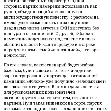
носит двойственный характер. С одной
стороны, партию намерены использовать как
рупор, объединяющий антивоенную и
антигосударственную повестку, с расчетом на
имеющуюся возможность по закону после
двадцатых чисел августа в СМИ выступать без
цензуры и ограничений. С другой, «Яблоко»
намеренно подставляют под снятие с целью
обвинить власти России в цензуре и в страхе
перед так называемой «оппозицией», – говорит
политолог.
По его словам, какой сценарий будет избран
базовым, будет зависеть от того, дойдет ли
зарегистрированная партия до агитационной
кампании. «Яблоко» уже получило «зеленый свет»
во вражеских соцсетях. В них выдача контента
для русскоязычных пользователей
активизируется в контексте тем, связанных с
партией. Ну и такая вишенкой на торте, партия
отказывается подписывать соглашение о честных