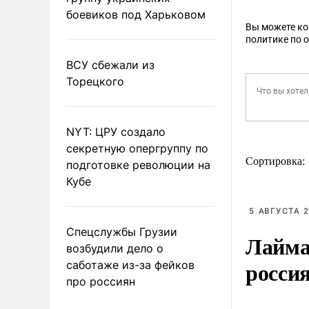
боевиков под Харьковом
Вы можете к
политике по 
ВСУ сбежали из
Торецкого
NYT: ЦРУ создало
секретную опергруппу по
Сортировка:
подготовке революции на
Кубе
5 АВГУСТА 2
Спецслужбы Грузии
Лайма 
возбудили дело о
росси
саботаже из-за фейков
про россиян