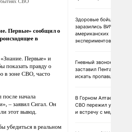
событиях СВО
Здоровые бойцы ВСУ
заразились ВИЧ после
ие. Первые» сообщил о
американских
роисходящее в
экспериментов
 «Знание. Первые» и
Гневный звонок Трампа
бы показать правду о
заставил Пентагон сро
ю в зоне СВО, часто
искать пропавшие раке
 после начала
В Горном Алтае участн
», – заявил Сигал. Он
СВО пережил удар мол
ли этот вывод.
и встречу с медведем
бы убедиться в реальном