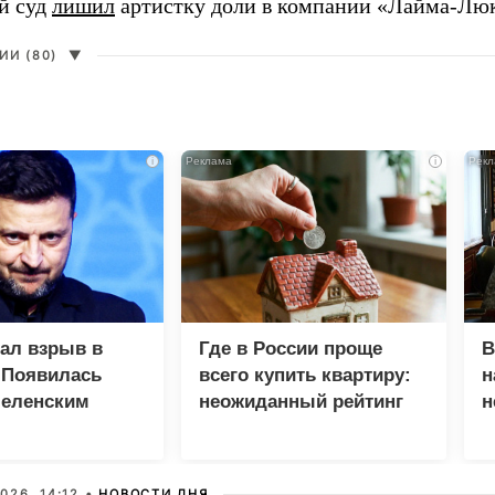
й суд
лишил
артистку доли в компании «Лайма-Люк
И (80)
▼
i
i
зал взрыв в
Где в России проще
В
 Появилась
всего купить квартиру:
н
Зеленским
неожиданный рейтинг
н
с
026, 14:12 •
НОВОСТИ ДНЯ