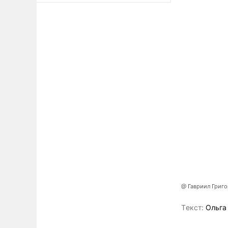
@ Гавриил Григ
Tекст:
Ольга