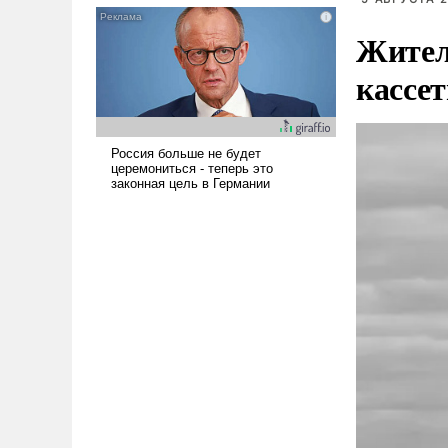
голову мысль: хорошо бы
Жител
продемонстрировать, что
Украина вступила в
кассе
вооруженное противостояние
с Ираном.