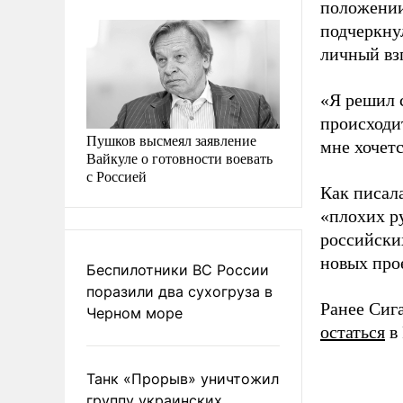
положении
подчеркну
личный вз
«Я решил с
происходит
Пушков высмеял заявление
мне хочетс
Вайкуле о готовности воевать
с Россией
Как писал
«плохих р
российски
новых про
Беспилотники ВС России
поразили два сухогруза в
Ранее Сиг
Черном море
остаться
в 
Танк «Прорыв» уничтожил
группу украинских