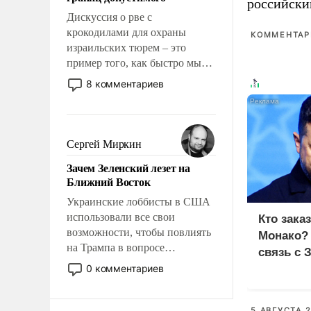
отвечать.
российски
Дискуссия о рве с
крокодилами для охраны
КОММЕНТАРИ
израильских тюрем – это
пример того, как быстро мы
двигаемся по пути
8 комментариев
революционных изменений.
То, что несколько лет назад
было образом для
псевдонаучной фантастики,
Сергей Миркин
стало всерьез обсуждаемой
Зачем Зеленский лезет на
идеей.
Ближний Восток
Украинские лоббисты в США
использовали все свои
Кто зака
возможности, чтобы повлиять
Монако?
на Трампа в вопросе
связь с 
предоставления вооружений
0 комментариев
своим нанимателям. Вероятно,
кому-то из тех, кто
консультирует Киев, пришла в
5 АВГУСТА 2