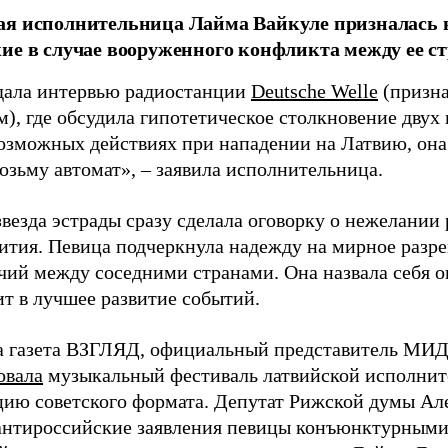
я исполнительница Лайма Вайкуле призналась в
ие в случае вооруженного конфликта между ее ст
дала интервью радиостанции
Deutsche Welle
(призна
), где обсудила гипотетическое столкновение двух 
возможных действиях при нападении на Латвию, она
возьму автомат», – заявила исполнительница.
везда эстрады сразу сделала оговорку о нежелании
ития. Певица подчеркнула надежду на мирное раз
чий между соседними странами. Она назвала себя 
ит в лучшее развитие событий.
а газета ВЗГЛЯД, официальный представитель МИД
овала
музыкальный фестиваль латвийской исполнит
цию советского формата. Депутат Рижской думы Ал
нтироссийские заявления певицы конъюнктурными