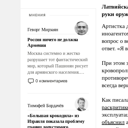
Латвийска
руки оруж
МНЕНИЯ
Артистка 
Геворг Мирзаян
иноагентом
Россия ничего не должна
вопрос о 
Армении
ответ. «Я 
Москва системно и жестко
разрушает тот фантастический
При этом з
мир, который Пашинян рисует
кровопрол
для армянского населения.
противоре
Мир, где этому населению все
0 комментариев
всегда вер
должны просто по
определению, где его
политические прожекты будут
Как писал
беспрекословно оплачиваться
Тимофей Бордачёв
раскритик
за счет российских
эксплуата
«Большая крокодила» из
налогоплательщиков, и где за
Израиля показала проблему
объяснил
а
свои поступки не нужно
границ допустимого