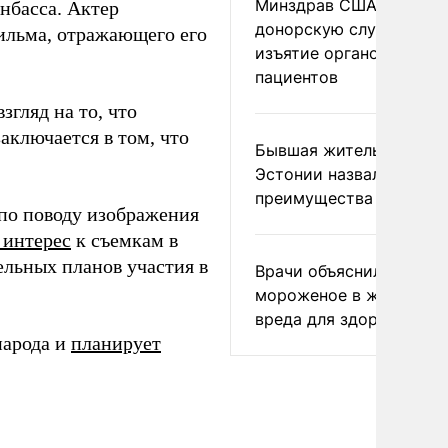
Минздрав США закрыл
нбасса. Актер
донорскую службу за
фильма, отражающего его
изъятие органов живых
пациентов
гляд на то, что
аключается в том, что
Бывшая жительница
Эстонии назвала главн
преимущества России
по поводу изображения
 интерес
к съемкам в
льных планов участия в
Врачи объяснили, как е
мороженое в жару без
вреда для здоровья
народа и
планирует