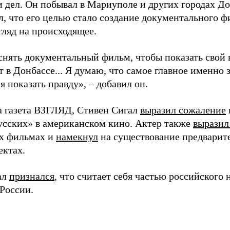
 дел. Он побывал в Мариуполе и других городах До
л, что его целью стало создание документального 
гляд на происходящее.
нять документальный фильм, чтобы показать свой вз
 в Донбассе... Я думаю, что самое главное именно з
я показать правду», – добавил он.
а газета ВЗГЛЯД, Стивен Сигал
выразил сожаление
усских» в американском кино. Актер также
выразил
х фильмах и
намекнул
на существование предварите
ектах.
ал
признался
, что считает себя частью российского 
России.