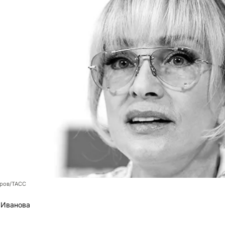
оров/ТАСС
 Иванова