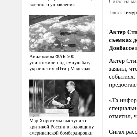
Сигал на м
военного управления
Tекст:
Тимур
Актер Сти
съемках д
Донбассе 
Авиабомбы ФАБ-500
Актер Сти
уничтожили подземную базу
украинских «Птиц Мадьяра»
заявил, чт
событиях.
предостав
«Та инфор
специальн
отметил, ч
Мэр Хиросимы выступил с
критикой России в годовщину
Сигал расс
американской бомбардировки