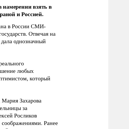
 намерении взять в
раной и Россией.
на в России СМИ-
государств. Отвечая на
 дала однозначный
 реального
решение любых
оптимистом, который
 Мария Захарова
ельницы за
ексей Росликов
 соображениями. Ранее