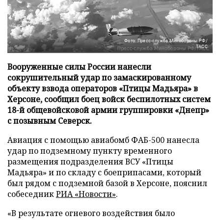
Фото: Пресс-служба Минобороны РФ/
ТАСС
Вооруженные силы России нанесли
сокрушительный удар по замаскированному
объекту взвода операторов «Птицы Мадьяра» в
Херсоне, сообщил боец войск беспилотных систем
18-й общевойсковой армии группировки «Днепр»
с позывным Северск.
Авиация с помощью авиабомб ФАБ-500 нанесла
удар по подземному пункту временного
размещения подразделения ВСУ «Птицы
Мадьяра» и по складу с боеприпасами, который
был рядом с подземной базой в Херсоне, пояснил
собеседник
РИА «Новости»
.
«В результате огневого воздействия было