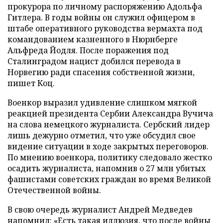
прокурора по личному распоряжению Адольфа
Гитлера. В годы войны он служил офицером в
штабе оперативного руководства вермахта под
командованием казненного в Нюрнберге
Альфреда Йодля. После поражения под
Сталинградом нацист добился перевода в
Норвегию ради спасения собственной жизни,
пишет Коц.
Военкор выразил удивление слишком мягкой
реакцией президента Сербии Александра Вучича
на слова немецкого журналиста. Сербский лидер
лишь дежурно отметил, что уже обсудил свое
видение ситуации в ходе закрытых переговоров.
По мнению военкора, политику следовало жестко
осадить журналиста, напомнив о 27 млн убитых
фашистами советских граждан во время Великой
Отечественной войны.
В свою очередь журналист Андрей Медведев
напомнил
: «Есть такая иллюзия, что после войны