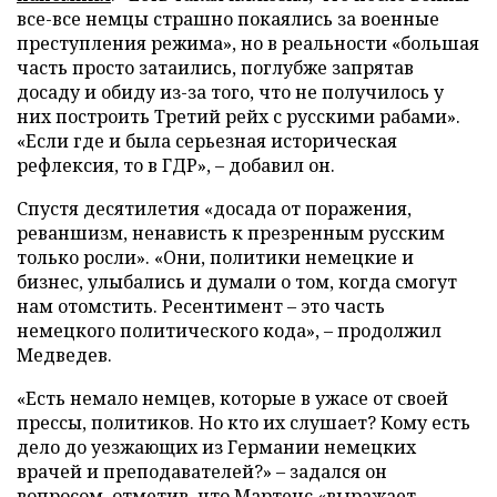
все-все немцы страшно покаялись за военные
преступления режима», но в реальности «большая
часть просто затаились, поглубже запрятав
досаду и обиду из-за того, что не получилось у
них построить Третий рейх с русскими рабами».
«Если где и была серьезная историческая
рефлексия, то в ГДР», – добавил он.
Спустя десятилетия «досада от поражения,
реваншизм, ненависть к презренным русским
только росли». «Они, политики немецкие и
бизнес, улыбались и думали о том, когда смогут
нам отомстить. Ресентимент – это часть
немецкого политического кода», – продолжил
Медведев.
«Есть немало немцев, которые в ужасе от своей
прессы, политиков. Но кто их слушает? Кому есть
дело до уезжающих из Германии немецких
врачей и преподавателей?» – задался он
вопросом, отметив, что Мартенс «выражает