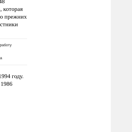
48
, которая
то прежних
астники
994 году.
 1986