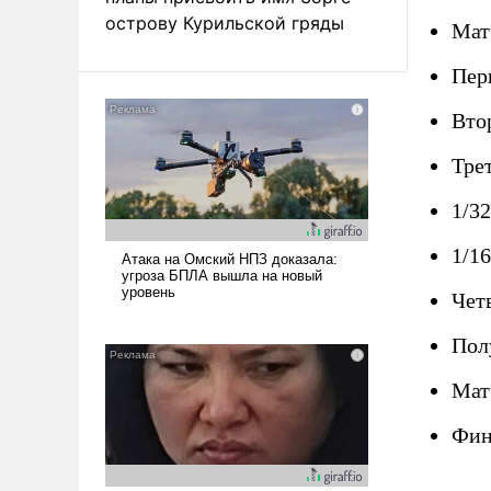
острову Курильской гряды
Мат
Пер
Вто
Тре
1/32
1/16
Чет
Пол
Матч
Фин