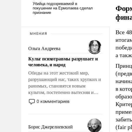
Форм
фин
Все 48
МНЕНИЯ
итогам
победи
Ольга Андреева
а такж
Культ психотравмы разрушает и
человека, и народ
Принц
(пред
Обиды на этот жестокий мир,
разрушающий нас, таких хрупких и
начина
ранимых, становятся новым
в кото
культом, постепенно вытесняя и
образо
отменяя традиционное требование к
0 комментариев
Критер
человеку – быть мужественным и
приме
твердым под ударами судьбы, брать
на себя ответственность, помогать
забиты
слабым, идти вперед и
(fair 
Борис Джерелиевский
адаптироваться.