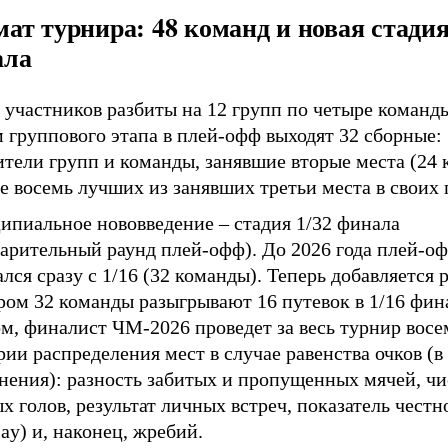
ат турнира: 48 команд и новая стадия
ала
 участников разбиты на 12 групп по четыре команд
 группового этапа в плей-офф выходят 32 сборные:
тели групп и команды, занявшие вторые места (24 
е восемь лучших из занявших третьи места в своих 
ипиальное нововведение – стадия 1/32 финала
варительный раунд плей-офф). До 2026 года плей-о
лся сразу с 1/16 (32 команды). Теперь добавляется р
ром 32 команды разыгрывают 16 путевок в 1/16 фин
м, финалист ЧМ-2026 проведет за весь турнир восе
ии распределения мест в случае равенства очков (в
нения): разность забитых и пропущенных мячей, чи
х голов, результат личных встреч, показатель честн
play) и, наконец, жребий.