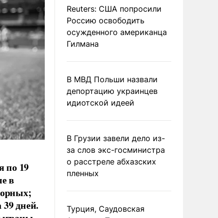
Reuters: США попросили
Россию освободить
осужденного американца
Гилмана
В МВД Польши назвали
депортацию украинцев
идиотской идеей
В Грузии завели дело из-
за слов экс-госминистра
о расстреле абхазских
я по 19
пленных
е в
борных;
 39 дней.
Турция, Саудовская
сыграны