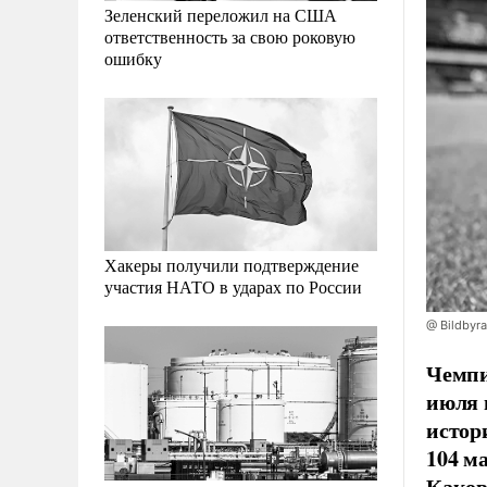
Зеленский переложил на США
ответственность за свою роковую
ошибку
Хакеры получили подтверждение
участия НАТО в ударах по России
@ Bildbyr
Чемпи
июля 
истор
104 ма
Каков