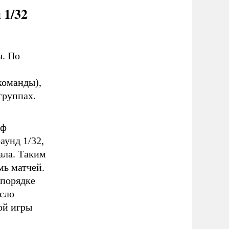
 1/32
ы. По
команды),
группах.
фф
аунд 1/32,
ала. Таким
мь матчей.
 порядке
сло
ой игры