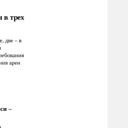
 в трех
, две – в
я
ребования
ния арен
си –
А.