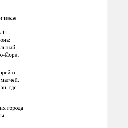
ксика
 11
иона:
альный
ью-Йорк,
ррей и
 матчей.
ан, где
их города
ры