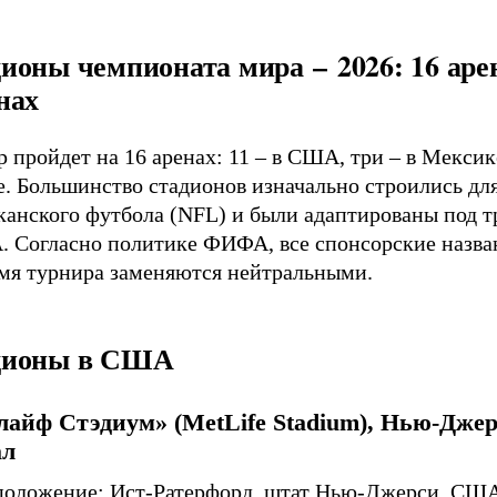
ионы чемпионата мира – 2026: 16 арен
нах
 пройдет на 16 аренах: 11 – в США, три – в Мексике
е. Большинство стадионов изначально строились дл
канского футбола (NFL) и были адаптированы под т
 Согласно политике ФИФА, все спонсорские назва
емя турнира заменяются нейтральными.
дионы в США
айф Стэдиум» (MetLife Stadium), Нью-Джер
л
положение: Ист-Ратерфорд, штат Нью-Джерси, СШ