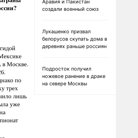
Аравия и Пакистан
оссии?
создали военный союз
Лукашенко призвал
белорусов скупать дома в
деревнях раньше россиян
эгидой
 Мексике
 в Москве.
Подросток получил
6.
ножевое ранение в драке
днако по
на севере Москвы
ку трех
учило лишь
была уже
на
мпионат