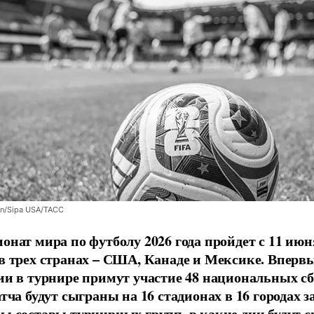
an/Sipa USA/ТАСС
онат мира по футболу 2026 года пройдет с 11 июн
в трех странах – США, Канаде и Мексике. Впервы
ии в турнире примут участие 48 национальных с
тча будут сыграны на 16 стадионах в 16 городах за
ы составы турнирных групп, в какие дни будут 