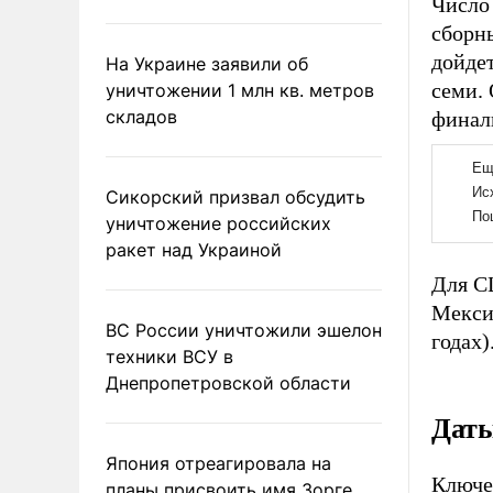
Число 
сборны
дойдет
На Украине заявили об
семи. 
уничтожении 1 млн кв. метров
складов
финаль
Сикорский призвал обсудить
уничтожение российских
ракет над Украиной
Для С
Мексик
ВС России уничтожили эшелон
годах
техники ВСУ в
Днепропетровской области
Даты
Япония отреагировала на
Ключе
планы присвоить имя Зорге