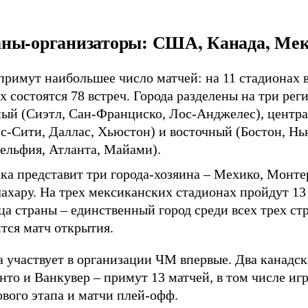
ны-организаторы: США, Канада, Ме
римут наибольшее число матчей: на 11 стадионах в
х состоятся 78 встреч. Города разделены на три рег
ный (Сиэтл, Сан-Франциско, Лос-Анджелес), центр
ас-Сити, Даллас, Хьюстон) и восточный (Бостон, Н
ельфия, Атланта, Майами).
ка представит три города-хозяина – Мехико, Монте
ахару. На трех мексиканских стадионах пройдут 13
а страны – единственный город среди всех трех стр
тся матч открытия.
 участвует в организации ЧМ впервые. Два канадск
нто и Ванкувер – примут 13 матчей, в том числе иг
вого этапа и матчи плей-офф.