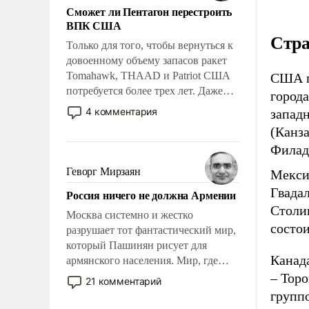
Сможет ли Пентагон перестроить
ВПК США
Стра
Только для того, чтобы вернуться к
довоенному объему запасов ракет
Tomahawk, THAAD и Patriot США
США п
потребуется более трех лет. Даже
города
небольшая война с Ираном
4 комментария
запад
опустошила американские
(Канз
арсеналы. Сложившаяся ситуация
Филад
означает многолетний период
уязвимости США, например, перед
Геворг Мирзаян
Мекси
Китаем.
Гвадал
Россия ничего не должна Армении
Столиц
Москва системно и жестко
состои
разрушает тот фантастический мир,
который Пашинян рисует для
Канада
армянского населения. Мир, где
политические прожекты будут
– Торо
21 комментарий
безусловно оплачиваться за счет
группо
российских налогоплательщиков и