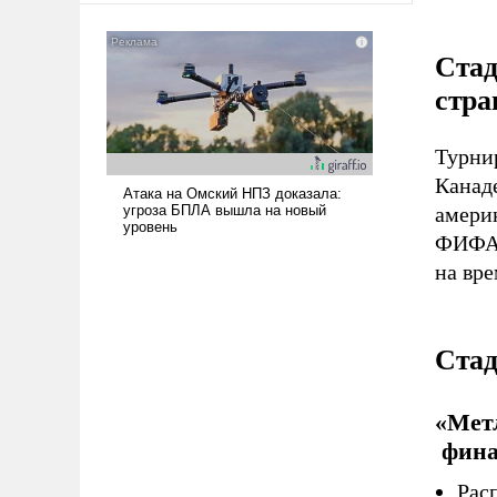
где Еревану за свои поступки не
нужно отвечать.
Стад
стра
Турнир
Канад
амери
ФИФА.
на вр
Ста
«Метл
фина
Рас