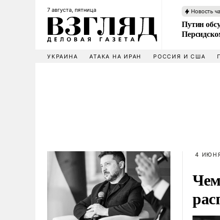
7 августа, пятница
Новость ч
Путин обс
Персидско
УКРАИНА
АТАКА НА ИРАН
РОССИЯ И США
4 ИЮНЯ
Чем
рас