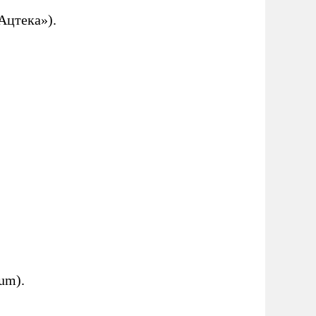
Ацтека»).
um).