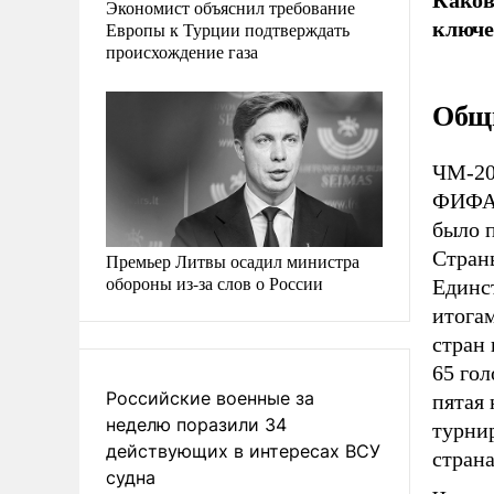
Экономист объяснил требование
ключе
Европы к Турции подтверждать
происхождение газа
Общи
ЧМ-20
ФИФА.
было 
Страны
Премьер Литвы осадил министра
обороны из-за слов о России
Единс
итогам
стран
65 гол
Российские военные за
пятая 
неделю поразили 34
турнир
действующих в интересах ВСУ
страна
судна