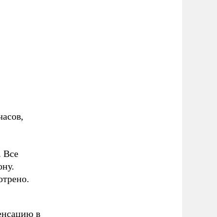
часов,
. Все
ону.
отрено.
енсацию в