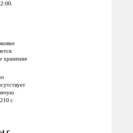
2:00.
рковке
яется
е хранение
мо
исутствует
орячую
210 с
ы с