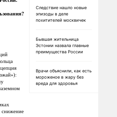
Следствие нашло новые
льзования?
эпизоды в деле
похитителей москвичек
Бывшая жительница
Эстонии назвала главные
преимущества России
ций
кольца
нцепция
Врачи объяснили, как есть
зжай»):
мороженое в жару без
му
вреда для здоровья
наземном
мках
а снижение