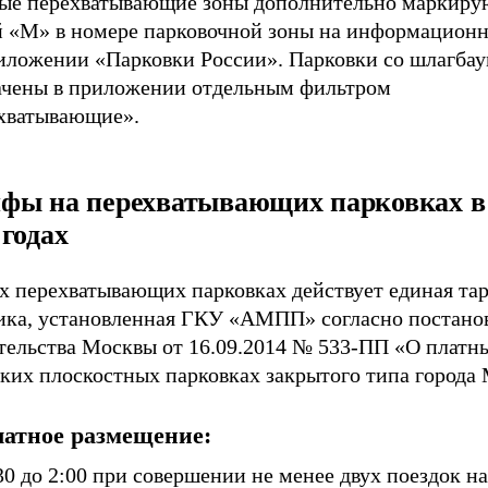
ые перехватывающие зоны дополнительно маркиру
й «М» в номере парковочной зоны на информацион
риложении «Парковки России». Парковки со шлагба
ачены в приложении отдельным фильтром
хватывающие».
фы на перехватывающих парковках в 
 годах
ех перехватывающих парковках действует единая та
ика, установленная ГКУ «АМПП» согласно постан
тельства Москвы от 16.09.2014 № 533-ПП «О платн
ских плоскостных парковках закрытого типа города
латное размещение:
30 до 2:00 при совершении не менее двух поездок на