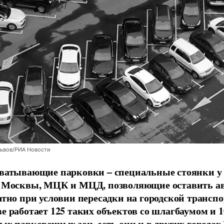
Львов/РИА Новости
ватывающие парковки – специальные стоянки у
 Москвы, МЦК и МЦД, позволяющие оставить а
атно при условии пересадки на городской транспо
е работает 125 таких объектов со шлагбаумом и 1
ых парковочных зон, есть они и в других городах 