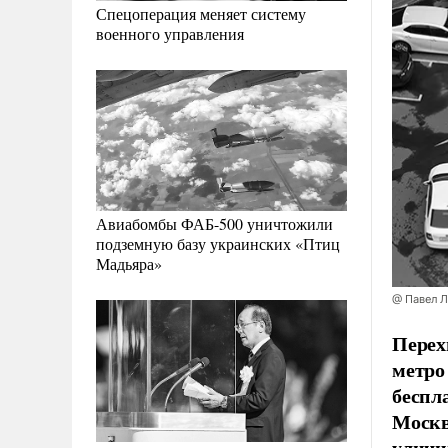
Спецоперация меняет систему
военного управления
Авиабомбы ФАБ-500 уничтожили
подземную базу украинских «Птиц
Мадьяра»
@ Павел 
Перех
метро
беспл
Москв
уличн