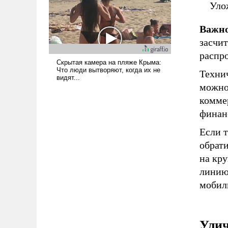
Уло
вступила в вооруженное
противостояние с Ираном.
Важно
засчит
распр
Техни
можно 
коммер
финан
Если т
обрат
на кр
линию 
мобил
Улич