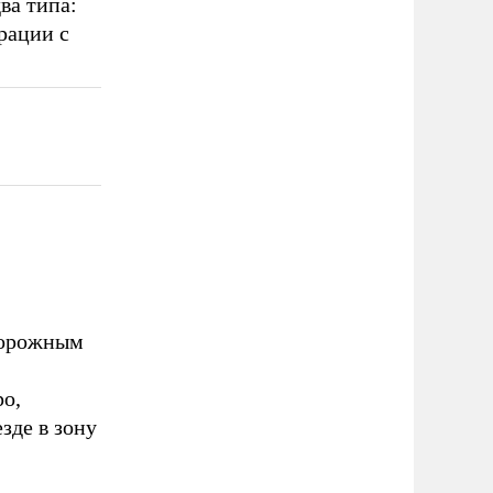
ва типа:
рации с
дорожным
о,
зде в зону