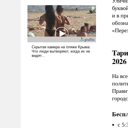
Уличн
букво
и в п
обозн
«Пере
Тари
2026
На вс
полит
Прави
город
Бесп
с 5: