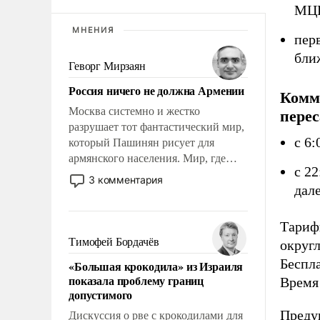
МЦК
МНЕНИЯ
пер
бли
Геворг Мирзаян
Россия ничего не должна Армении
Комм
Москва системно и жестко
перес
разрушает тот фантастический мир,
с 6:
который Пашинян рисует для
армянского населения. Мир, где
с 22
этому населению все должны
3 комментария
дал
просто по определению, где его
политические прожекты будут
беспрекословно оплачиваться за
Тарифи
счет российских
Тимофей Бордачёв
округл
налогоплательщиков и где за свои
Беспл
«Большая крокодила» из Израиля
поступки не нужно отвечать.
показала проблему границ
Время 
допустимого
Преду
Дискуссия о рве с крокодилами для