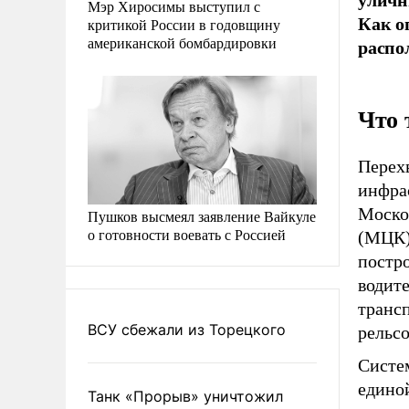
Мэр Хиросимы выступил с
Как о
критикой России в годовщину
американской бомбардировки
распо
Что 
Перех
инфра
Моско
Пушков высмеял заявление Вайкуле
о готовности воевать с Россией
(МЦК)
постро
водит
транс
ВСУ сбежали из Торецкого
рельсо
Систе
едино
Танк «Прорыв» уничтожил