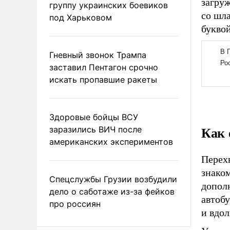
загруж
группу украинских боевиков
со шла
под Харьковом
букво
Гневный звонок Трампа
заставил Пентагон срочно
искать пропавшие ракеты
Здоровые бойцы ВСУ
Как 
заразились ВИЧ после
американских экспериментов
Перех
знаком
Спецслужбы Грузии возбудили
допол
дело о саботаже из-за фейков
автобу
про россиян
и вдол