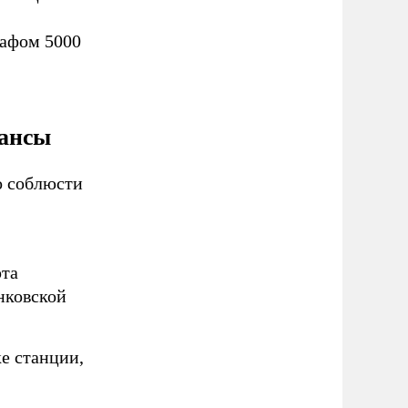
рафом 5000
юансы
о соблюсти
рта
нковской
е станции,