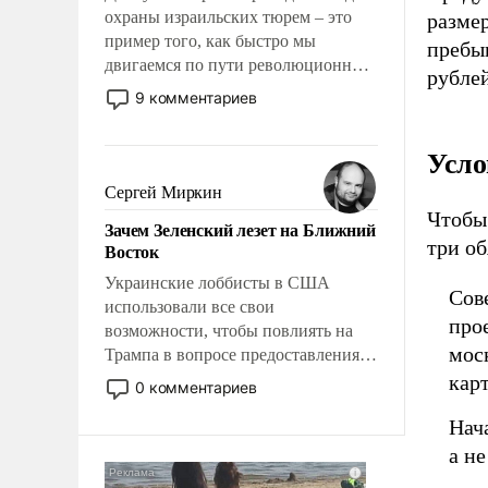
охраны израильских тюрем – это
разме
пример того, как быстро мы
пребы
двигаемся по пути революционных
рублей
изменений. То, что несколько лет
9 комментариев
назад было образом для
псевдонаучной фантастики, стало
Усло
всерьез обсуждаемой идеей.
Сергей Миркин
Чтобы
Зачем Зеленский лезет на Ближний
три о
Восток
Украинские лоббисты в США
Сов
использовали все свои
про
возможности, чтобы повлиять на
мос
Трампа в вопросе предоставления
вооружений своим нанимателям.
карт
0 комментариев
Вероятно, кому-то из тех, кто
Нач
консультирует Киев, пришла в
голову мысль: хорошо бы
а не
продемонстрировать, что Украина