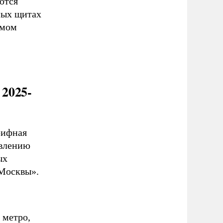
ются
ных щитах
умом
2025-
рифная
овлению
ых
 Москвы».
 метро,