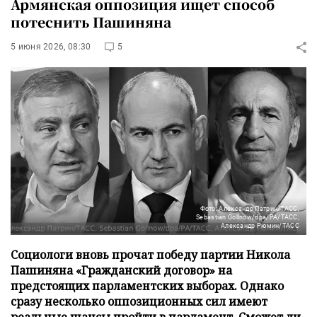
Армянская оппозиция ищет способ
потеснить Пашиняна
5 июня 2026, 08:30
5
Фото: Александр Патрин/ТАСС,
Sebastian Gollnow/dpa/PA/ТАСС,
Александр Рюмин/ТАСС
Социологи вновь прочат победу партии Никола
Пашиняна «Гражданский договор» на
предстоящих парламентских выборах. Однако
сразу несколько оппозиционных сил имеют
реальные шансы пройти в парламент. Сможет ли