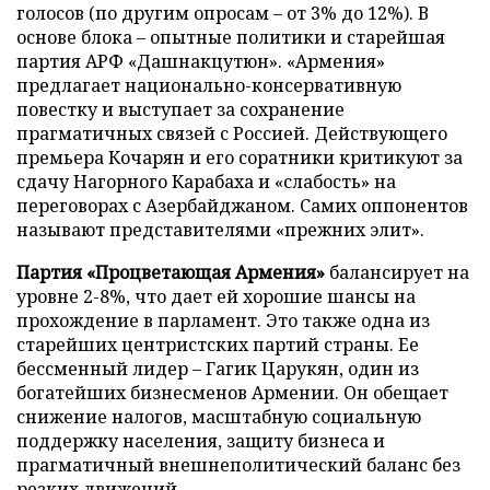
голосов (по другим опросам – от 3% до 12%). В
основе блока – опытные политики и старейшая
партия АРФ «Дашнакцутюн». «Армения»
предлагает национально-консервативную
повестку и выступает за сохранение
прагматичных связей с Россией. Действующего
премьера Кочарян и его соратники критикуют за
сдачу Нагорного Карабаха и «слабость» на
переговорах с Азербайджаном. Самих оппонентов
называют представителями «прежних элит».
Партия «Процветающая Армения»
балансирует на
уровне 2-8%, что дает ей хорошие шансы на
прохождение в парламент. Это также одна из
старейших центристских партий страны. Ее
бессменный лидер – Гагик Царукян, один из
богатейших бизнесменов Армении. Он обещает
снижение налогов, масштабную социальную
поддержку населения, защиту бизнеса и
прагматичный внешнеполитический баланс без
резких движений.