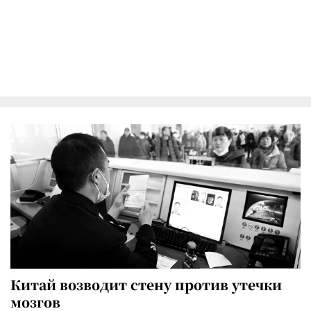
Китай возводит стену против утечки
мозгов