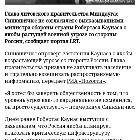
Фото: Mindaugas Kulbis/AP/TASS
Глава литовского правительства Миндаугас
Синкявичюс не согласился с высказываниями
министра обороны страны Робертаса Каунаса о
якобы растущей военной угрозе со стороны
России, сообщает портал LRT.
Синкявичюс опроверг заявления Каунаса о якобы
возрастающей угрозе со стороны России. Глава
правительства призвал не запугивать население
и тщательно взвешивать распространяемую
информацию, передает
РИА «Новости»
.
«Я хотел бы заверить общественность в том, что
уровень угроз как-то кардинально не изменился,
он просто существует», – подчеркнул Синкявичюс.
Днем ранее Робертас Каунас выступил с
заявлением, что Россия якобы планирует
атаковать критическую инфраструктуру
прибалтийских государств, используя дроны