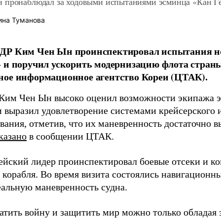
 пронаблюдал за ходовыми испытаниями эсминца «Кан Г
ина Туманова
ДР Ким Чен Ын проинспектировал испытания н
 и поручил ускорить модернизацию флота стран
ное информационное агентство Кореи (ЦТАК).
Ким Чен Ын высоко оценил возможности экипажа 
и выразил удовлетворение системами крейсерского 
вания, отметив, что их маневренность достаточно в
казано
в сообщении ЦТАК.
ейский лидер проинспектировал боевые отсеки и к
 корабля. Во время визита состоялись навигационн
еальную маневренность судна.
атить войну и защитить мир можно только обладая