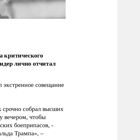
а критического
идер лично отчитал
 экстренное совещание
к срочно собрал высших
у вечером, чтобы
ских боеприпасов, -
альда Трампа», –