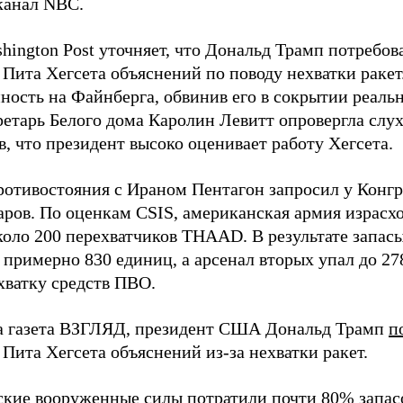
канал NBC.
hington Post уточняет, что Дональд Трамп потребов
 Пита Хегсета объяснений по поводу нехватки раке
нность на Файнберга, обвинив его в сокрытии реаль
ретарь Белого дома Каролин Левитт опровергла слух
, что президент высоко оценивает работу Хегсета.
ротивостояния с Ираном Пентагон запросил у Конг
ров. По оценкам CSIS, американская армия израсход
около 200 перехватчиков THAAD. В результате запас
о примерно 830 единиц, а арсенал вторых упал до 2
хватку средств ПВО.
а газета ВЗГЛЯД, президент США Дональд Трамп
п
Пита Хегсета объяснений из-за нехватки ракет.
ские вооруженные силы
потратили
почти 80% запасо