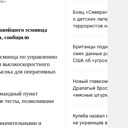
ён»
Боец «Севера» рассказ
о детских лагерях
террористов на Украин
овейшего эсминца
ы, сообщило
Британцы подняли на
смех данные разведки
эсминца по управлению
США об «угрозе России
и высокоскоростного
ысока для оперативных
Новый главком ВСУ
Драпатый бросил солда
омандный пункт
«мясные штурмы»
ые тесты, позволившие
Кулеба назвал нападени
 значительными и
на украинцев в Польше