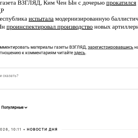
 газета ВЗГЛЯД, Ким Чен Ын с дочерью
прокатился
ДР
республика
испытала
модернизированную баллистиче
Ын
проинспектировал производство
новых артиллери
омментировать материалы газеты ВЗГЛЯД,
зарегистрировавшись
на
отношению к комментариям читайте
здесь
.
026, 10:11 •
НОВОСТИ ДНЯ