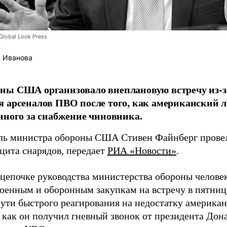
lobal Look Press
 Иванова
ны США организовало внеплановую встречу из-з
 арсеналов ПВО после того, как американский л
нного за снабжение чиновника.
ль министра обороны США Стивен Файнберг провел
ицита снарядов, передает
РИА «Новости»
.
 цепочке руководства министерства обороны челове
военным и оборонным закупкам на встречу в пятниц
пути быстрого реагирования на недостатку американ
 как он получил гневный звонок от президента Дон