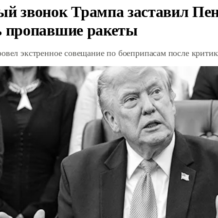
ый звонок Трампа заставил Пен
ь пропавшие ракеты
ровел экстренное совещание по боеприпасам после крити