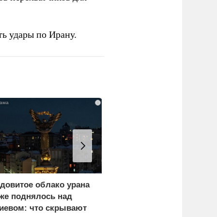
ь удары по Ирану.
i
довитое облако урана
В России назвали
же поднялось над
законную цель наших
иевом: что скрывают
ВС на территории