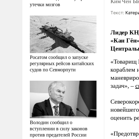
Ким Чен Ын
утечки мозгов
Tекст:
Катер
Лидер КН
«Кан Гён»
Централь
Росатом сообщил о запуске
«Товарищ 
регулярных рейсов китайских
судов по Севморпути
кораблем 
маневриро
задач», –
с
Северокор
новейшего
оценить р
Володин сообщил о
вступлении в силу законов
«Предотвр
против предателей России