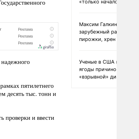
«только началом»
Государственного
Максим Галкин добавил
зарубежный райдер
пирожки, хрен и морс
я надежного
Ученые в США назвали 
ягоды причиной
«взрывной» диареи
рамках пятилетнего
м десять тыс. тонн и
ь проверки и ввести