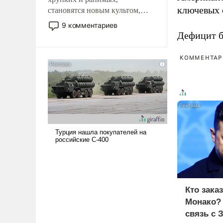
ключевых 
становятся новым культом,
постепенно вытесняя и
9 комментариев
отменяя традиционное
Дефицит 
требование к человеку – быть
мужественным и твердым под
КОММЕНТАРИ
ударами судьбы, брать на себя
ответственность, помогать
слабым, идти вперед и
адаптироваться.
Кто зака
Монако?
связь с 