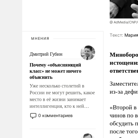
@ AdMedia/CNP/G
Tекст:
Мария
МНЕНИЯ
Миноборо
Дмитрий Губин
истощения
Почему «объясняющий
ответстве
класс» не может ничего
объяснить
Заместите
Уже несколько столетий в
из-за деф
России не могут решить, какое
место в её жизни занимает
интеллигенция, кто к ней
«Второй в
принадлежит, а кого из неё
чинов по 
0 комментариев
исключили с правом
обсудить 
восстановления и без оного. И
после того
чем она отличается от просто