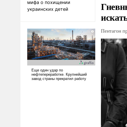
мифа о похищении
Гневн
украинских детей
искат
Пентагон п