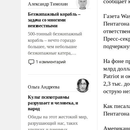
сообщает 
образованных людей. Иногда
Александр Тимохин
казалось, что эти вопросы
Безэкипажный корабль –
решены раз и навсегда, но –
Газета Was
задача со многими
нет, не решены.
Пентагона
неизвестными
ответстве
500-тонный безэкипажный
Пресс-сек
корабль – нечто гораздо
подчеркнув
большее, чем небольшие
безэкипажные катера,
применение которых уже
На фоне п
1 комментарий
стало обыденностью. Задача по
млрд долла
созданию такого корабля очень
Patriot и 
сложна и амбициозна. Однако
2,3 тыс. д
и ее реализация радикально
Ольга Андреева
острую не
поднимет наши боевые
Культ психотравмы
возможности.
разрушает и человека, и
Как писал
народ
Пентагона 
Обиды на этот жестокий мир,
разрушающий нас, таких
Американ
хрупких и ранимых,