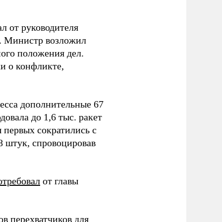
ал от руководителя
т. Министр возложил
ного положения дел.
и о конфликте,
ресса дополнительные 67
овала до 1,6 тыс. ракет
ы первых сократились с
78 штук, спровоцировав
отребовал
от главы
в перехватчиков для