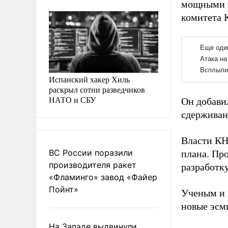
мощными в
комитета 
Испанский хакер Хиль
раскрыл сотни разведчиков
НАТО и СБУ
Он добави
сдерживан
Власти КН
ВС России поразили
плана. Пр
производителя ракет
разработк
«Фламинго» завод «Файер
Пойнт»
Ученым и 
новые эсм
На Западе выдвинули