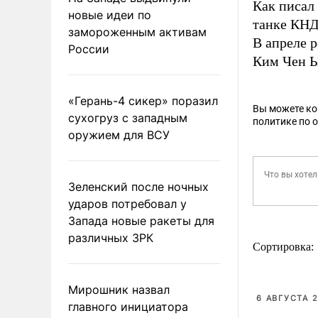
Как писал
новые идеи по
танке КН
замороженным активам
В апреле 
России
Ким Чен 
«Герань-4 сикер» поразил
Вы можете к
сухогруз с западным
политике по 
оружием для ВСУ
Зеленский после ночных
ударов потребовал у
Запада новые ракеты для
различных ЗРК
Сортировка:
Мирошник назвал
6 АВГУСТА 2
главного инициатора