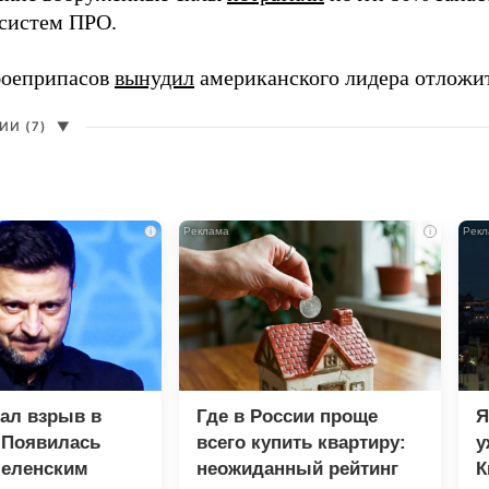
систем ПРО.
боеприпасов
вынудил
американского лидера отложит
И (7)
▼
i
i
зал взрыв в
Где в России проще
Я
 Появилась
всего купить квартиру:
у
Зеленским
неожиданный рейтинг
К