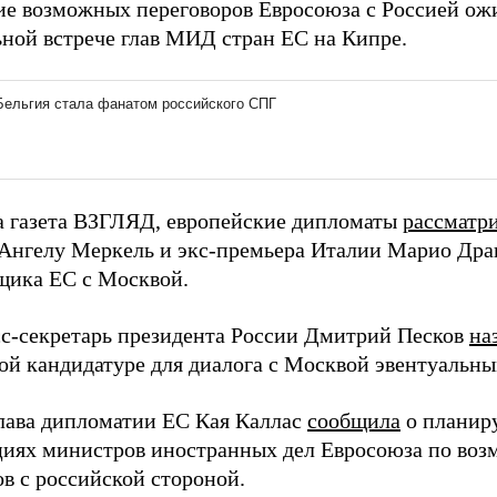
е возможных переговоров Евросоюза с Россией ожи
ной встрече глав МИД стран ЕС на Кипре.
а газета ВЗГЛЯД, европейские дипломаты
рассматр
Ангелу Меркель и экс-премьера Италии Марио Драг
щика ЕС с Москвой.
сс-секретарь президента России Дмитрий Песков
на
ой кандидатуре для диалога с Москвой эвентуальны
глава дипломатии ЕС Кая Каллас
сообщила
о планир
циях министров иностранных дел Евросоюза по во
ов с российской стороной.