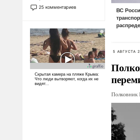
то это уже стараются не
25 комментариев
ВС Росси
использовать – так же, как
транспор
«бабка», «дед», – хотя бы в
образованной среде, потому
распред
что оно уже несет негативные
центры в
коннотации.
области
5 АВГУСТА 2
Полко
перем
Полковник 