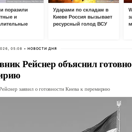
и поразили
Ударами по складам в
W
тные и
Киеве Россия вызывает
з
елительные
ресурсный голод ВСУ
м
 Киеве и
026, 05:08 •
НОВОСТИ ДНЯ
вник Рейснер объяснил готовно
ирию
Рейснер заявил о готовности Киева к перемирию