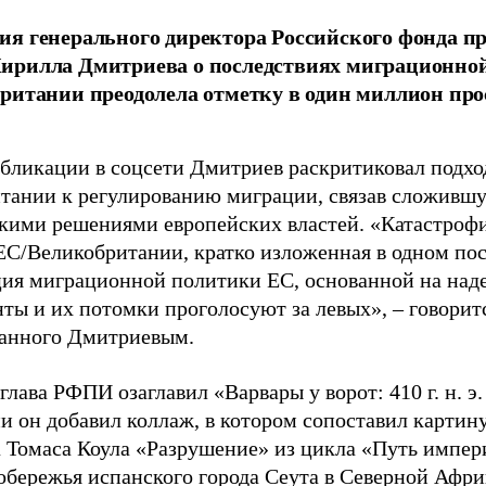
я генерального директора Российского фонда 
ирилла Дмитриева о последствиях миграционно
ритании преодолела отметку в один миллион про
убликации в соцсети Дмитриев раскритиковал подхо
тании к регулированию миграции, связав сложивш
кими решениями европейских властей. «Катастроф
ЕС/Великобритании, кратко изложенная в одном пос
ия миграционной политики ЕС, основанной на наде
ты и их потомки проголосуют за левых», – говоритс
анного Дмитриевым.
глава РФПИ озаглавил «Варвары у ворот: 410 г. н. э
и он добавил коллаж, в котором сопоставил картин
 Томаса Коула «Разрушение» из цикла «Путь импе
обережья испанского города Сеута в Северной Афри