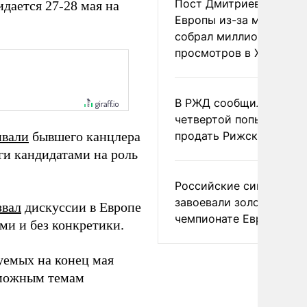
Пост Дмитриева о гибе
дается 27-28 мая на
Европы из-за мигранто
собрал миллион
просмотров в X
В РЖД сообщили о
четвертой попытке
ивали
бывшего канцлера
продать Рижский вокза
и кандидатами на роль
Российские синхронис
завоевали золото на
звал
дискуссии в Европе
чемпионате Европы
ми и без конкретики.
уемых на конец мая
зможным темам