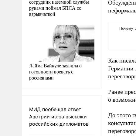
сотрудник наземной службы
Обсуждени
руками поймал БПЛА со
неформаль
взрывчаткой
Как писал
Лайма Вайкуле заявила о
Германии 
готовности воевать с
переговор
россиянами
Ранее пре
о возможн
МИД пообещал ответ
До этого 
Австрии из-за высылки
консульта
российских дипломатов
переговор