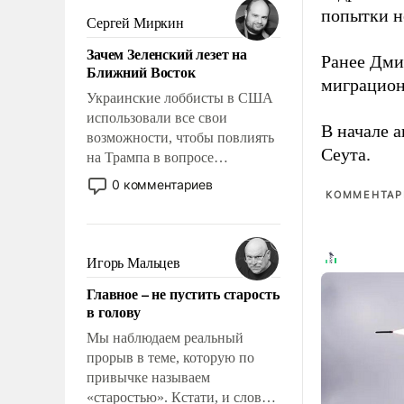
попытки н
псевдонаучной фантастики,
Сергей Миркин
стало всерьез обсуждаемой
Зачем Зеленский лезет на
идеей.
Ранее Дм
Ближний Восток
миграцион
Украинские лоббисты в США
использовали все свои
В начале 
возможности, чтобы повлиять
Сеута.
на Трампа в вопросе
предоставления вооружений
0 комментариев
КОММЕНТАРИ
своим нанимателям. Вероятно,
кому-то из тех, кто
консультирует Киев, пришла в
голову мысль: хорошо бы
Игорь Мальцев
продемонстрировать, что
Главное – не пустить старость
Украина вступила в
в голову
вооруженное противостояние
с Ираном.
Мы наблюдаем реальный
прорыв в теме, которую по
привычке называем
«старостью». Кстати, и слово-