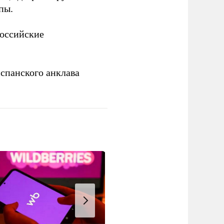
пы.
российские
спанского анклава