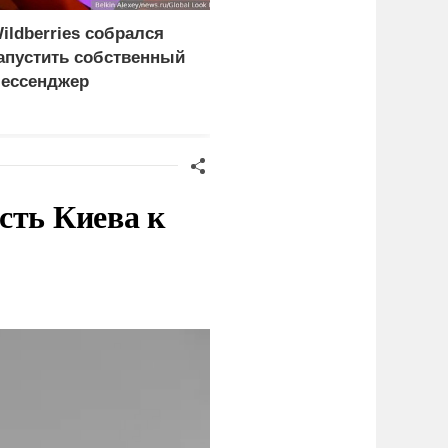
ildberries собрался
Бусаргин сообщил о
апустить собственный
пострадавших при атаке
ессенджер
БПЛА на Саратов и
Энгельс
сть Киева к