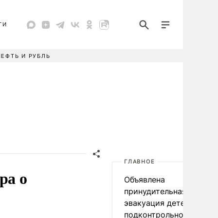
ТИ
НЕФТЬ И РУБЛЬ
ГЛАВНОЕ
ра о
Объявлена
принудительная
эвакуация детей в
подконтрольном Киеву