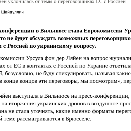
йен уклонилась от темы о переговорщиках ЕС с Россией
 Шайдуллин
конференции в Вильнюсе глава Еврокомиссии Ур
что не будет обсуждать возможных переговорщико
 с Россией по украинскому вопросу.
окомиссии Урсула фон дер Ляйен на вопрос журнал
ах от ЕС в контактах с Россией по Украине ответил
Я, безусловно, не буду спекулировать, называя каки
 в конце концов эти переговоры, мы посмотрим», пе
яйен выступала в Вильнюсе на пресс-конференции,
 на вторжения украинских дронов в воздушное прос
на не стала уточнять, какие именно форматы перег
й теме рассматриваются в Брюсселе.