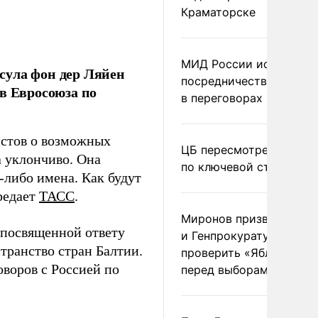
Краматорске
МИД России исключил
сула фон дер Ляйен
посредничество Герма
в Евросоюза по
в переговорах по Украи
истов о возможных
ЦБ пересмотрел прогно
а уклончиво. Она
по ключевой ставке
е-либо имена. Как будут
редает
ТАСС
.
Миронов призвал Миню
 посвященной ответу
и Генпрокуратуру
транство стран Балтии.
проверить «Яблоко»
оворов с Россией по
перед выборами