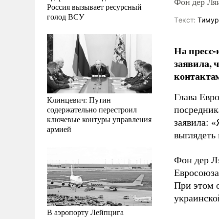
Фон дер Ля
Россия вызывает ресурсный
голод ВСУ
Tекст:
Тимур
На пресс-
заявила, 
контактам
Глава Евр
Клинцевич: Путин
содержательно перестроил
посредник
ключевые контуры управления
заявила: «
армией
выглядеть
Фон дер Л
Евросоюза
При этом о
украинско
В аэропорту Лейпцига