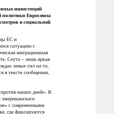
прямых инвестиций
й политики Евросоюза
смотров в социальной
ды ЕС и
уюся ситуацию с
ическая миграционная
те. Сеута – лишь яркая
ждах левых сил на то,
я в тексте сообщения,
. против наших дней». К
у американского
рии» с современными
ке, где фиксируются