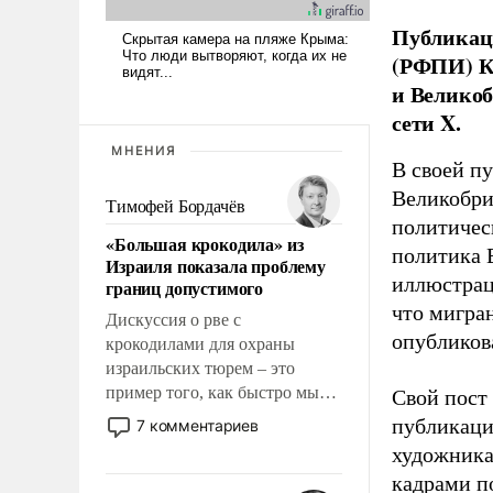
Публикаци
(РФПИ) К
и Великоб
сети X.
МНЕНИЯ
В своей п
Великобри
Тимофей Бордачёв
политичес
«Большая крокодила» из
политика 
Израиля показала проблему
иллюстрац
границ допустимого
что мигран
Дискуссия о рве с
опубликов
крокодилами для охраны
израильских тюрем – это
пример того, как быстро мы
Свой пост 
двигаемся по пути
публикаци
7 комментариев
революционных изменений.
художника
То, что несколько лет назад
кадрами п
было образом для