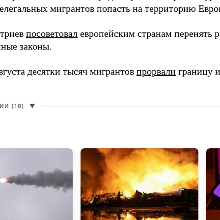
елегальных мигрантов попасть на территорию Евро
итриев
посоветовал
европейским странам перенять 
ные законы.
августа десятки тысяч мигрантов
прорвали
границу и
И (10)
▼