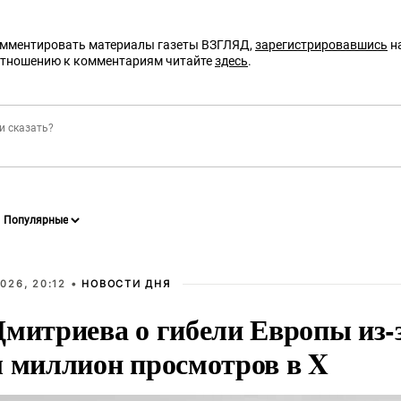
омментировать материалы газеты ВЗГЛЯД,
зарегистрировавшись
на
отношению к комментариям читайте
здесь
.
026, 20:12 •
НОВОСТИ ДНЯ
Дмитриева о гибели Европы из-
л миллион просмотров в X