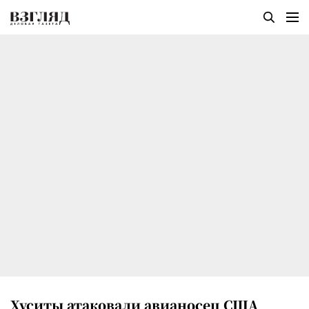
Хуситы атаковали авианосец США