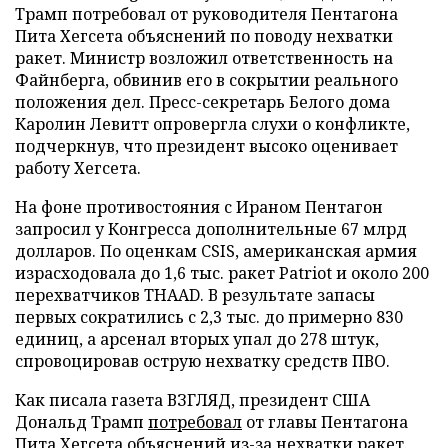
Трамп потребовал от руководителя Пентагона
Пита Хегсета объяснений по поводу нехватки
ракет. Министр возложил ответственность на
Файнберга, обвинив его в сокрытии реального
положения дел. Пресс-секретарь Белого дома
Каролин Левитт опровергла слухи о конфликте,
подчеркнув, что президент высоко оценивает
работу Хегсета.
На фоне противостояния с Ираном Пентагон
запросил у Конгресса дополнительные 67 млрд
долларов. По оценкам CSIS, американская армия
израсходовала до 1,6 тыс. ракет Patriot и около 200
перехватчиков THAAD. В результате запасы
первых сократились с 2,3 тыс. до примерно 830
единиц, а арсенал вторых упал до 278 штук,
спровоцировав острую нехватку средств ПВО.
Как писала газета ВЗГЛЯД, президент США
Дональд Трамп
потребовал
от главы Пентагона
Пита Хегсета объяснений из-за нехватки ракет.