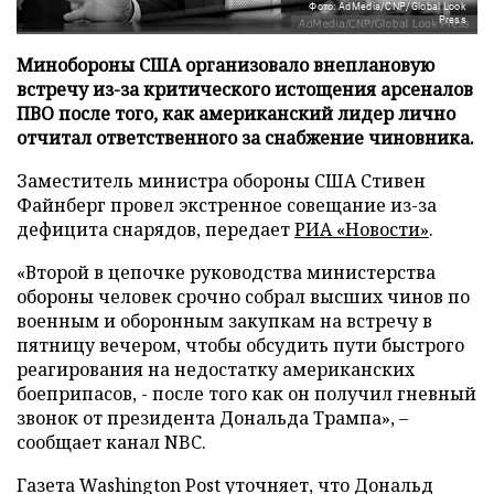
Фото: AdMedia/CNP/Global Look
Press
Минобороны США организовало внеплановую
встречу из-за критического истощения арсеналов
ПВО после того, как американский лидер лично
отчитал ответственного за снабжение чиновника.
Заместитель министра обороны США Стивен
Файнберг провел экстренное совещание из-за
дефицита снарядов, передает
РИА «Новости»
.
«Второй в цепочке руководства министерства
обороны человек срочно собрал высших чинов по
военным и оборонным закупкам на встречу в
пятницу вечером, чтобы обсудить пути быстрого
реагирования на недостатку американских
боеприпасов, - после того как он получил гневный
звонок от президента Дональда Трампа», –
сообщает канал NBC.
Газета Washington Post уточняет, что Дональд