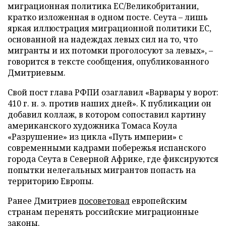
миграционная политика ЕС/Великобритании,
кратко изложенная в одном посте. Сеута – лишь
яркая иллюстрация миграционной политики ЕС,
основанной на надеждах левых сил на то, что
мигранты и их потомки проголосуют за левых», –
говорится в тексте сообщения, опубликованного
Дмитриевым.
Свой пост глава РФПИ озаглавил «Варвары у ворот:
410 г. н. э. против наших дней». К публикации он
добавил коллаж, в котором сопоставил картину
американского художника Томаса Коула
«Разрушение» из цикла «Путь империи» с
современными кадрами побережья испанского
города Сеута в Северной Африке, где фиксируются
попытки нелегальных мигрантов попасть на
территорию Европы.
Ранее Дмитриев
посоветовал
европейским
странам перенять российские миграционные
законы.