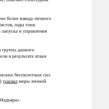
но более взвода личного
истов, пара тонн
я запуска и управления
 группа данного
ли в результате атаки
инских беспилотных сил
и)
усилил
меры личной
Мадьяра».