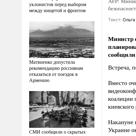
AFP: Минис
уклонистов перед выбором
безопаснос
между нищетой и фронтом
Tекст:
Ольга
Министр о
планирова
сообщили
Матвиенко допустила
Встреча, 
рекомендацию россиянам
отказаться от поездок в
Армению
Вместо оч
видеоконф
коалиции 
киевского
Накануне 
Украине о
СМИ сообщили о скрытых