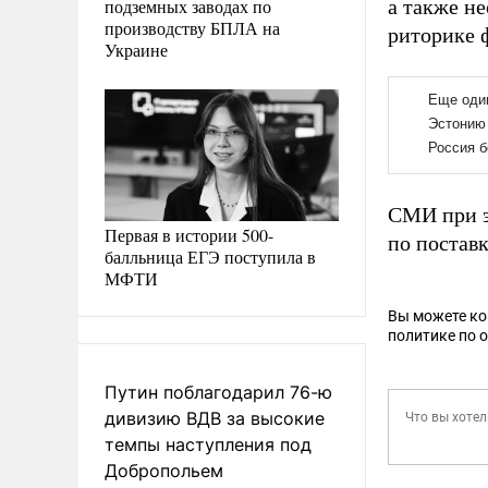
подземных заводах по
а также н
производству БПЛА на
риторике 
Украине
СМИ при э
Первая в истории 500-
по постав
балльница ЕГЭ поступила в
МФТИ
Вы можете к
политике по 
Путин поблагодарил 76-ю
дивизию ВДВ за высокие
темпы наступления под
Добропольем