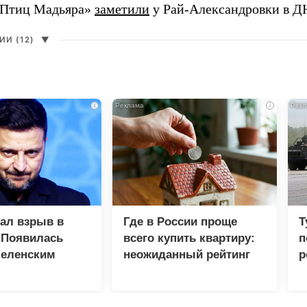
«Птиц Мадьяра»
заметили
у Рай-Александровки в Д
И (12)
▼
i
i
зал взрыв в
Где в России проще
Т
 Появилась
всего купить квартиру:
п
Зеленским
неожиданный рейтинг
р