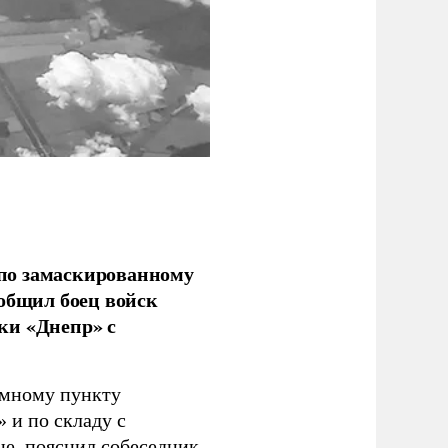
по замаскированному
ообщил боец войск
ки «Днепр» с
емному пункту
 и по складу с
не, пояснил собеседник