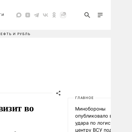
ТИ
НЕФТЬ И РУБЛЬ
ГЛАВНОЕ
изит во
Минобороны
опубликовало видео
удара по логистическо
центру ВСУ под Киевом