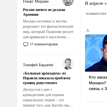
Геворг Мирзаян
В апреле 
означает многолетний период
Россия ничего не должна
уязвимости США, например,
Армении
КОММЕНТАРИ
перед Китаем.
Москва системно и жестко
разрушает тот фантастический
мир, который Пашинян рисует
для армянского населения.
Мир, где политические
17 комментариев
прожекты будут безусловно
оплачиваться за счет
российских
налогоплательщиков и где
Тимофей Бордачёв
Еревану за свои поступки не
«Большая крокодила» из
нужно отвечать.
Израиля показала проблему
Кто зака
границ допустимого
Монако?
связь с 
Дискуссия о рве с
крокодилами для охраны
израильских тюрем – это
пример того, как быстро мы