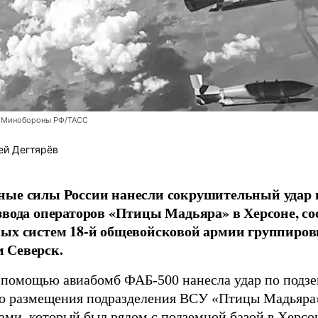
 Минобороны РФ/ТАСС
ей Дегтярёв
ные силы России нанесли сокрушительный удар 
звода операторов «Птицы Мадьяра» в Херсоне, с
ых систем 18-й общевойсковой армии группиров
 Северск.
 помощью авиабомб ФАБ-500 нанесла удар по подз
о размещения подразделения ВСУ «Птицы Мадьяра»
ами, который был рядом с подземной базой в Херсо