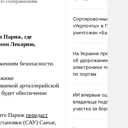
по соображениям
Сортировочный пункт
«Укрпочты» в Павлогра
уничтожен «Бандероль
 Париж, где
еном Лекорню,
На Украине предупреди
об удорожании китайс
ажениям безопасности.
электроники после уда
по портам
режиме
ываемой артиллерийской
 будет обеспечение
ИИ впервые оштрафова
владельца подмосковн
участка за борщевик
 что Париж
передаст
становки (САУ) Caesar,