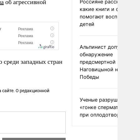
ла
об агрессивной
Россияне рассказали,
какие книги и фильмы
помогают воспитывать
детей
Альпинист допустил
обнаружение
о среди западных стран
предсмертной записки
Наговицыной на пике
Победы
 сайте. О редакционной
Ученые разрушили миф
«гонке сперматозоидов
при оплодотворении