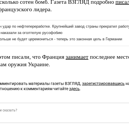
есколько сотен бомб. Газета ВЗГЛЯД подробно
писа
французского лидера.
том писали, что Франция
занимает
последнее мест
кам оружия Украине.
омментировать материалы газеты ВЗГЛЯД,
зарегистрировавшись
на
отношению к комментариям читайте
здесь
.