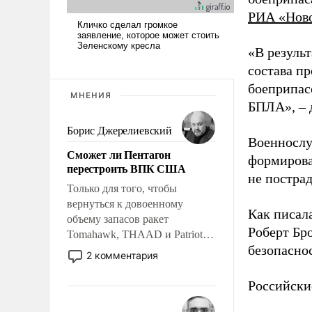
РИА «Нов
«В резуль
состава п
боеприпасо
МНЕНИЯ
БПЛА», – 
Борис Джерелиевский
Военнослу
Сможет ли Пентагон
формирова
перестроить ВПК США
не пострад
Только для того, чтобы
вернуться к довоенному
Как писал
объему запасов ракет
Роберт Бро
Tomahawk, THAAD и Patriot
безопасно
США потребуется более трех
2 комментария
лет. Даже небольшая война с
Ираном опустошила
Российски
американские арсеналы.
Сложившаяся ситуация