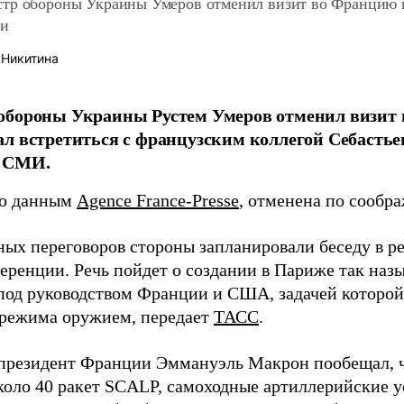
тр обороны Украины Умеров отменил визит во Францию 
ти
 Никитина
бороны Украины Рустем Умеров отменил визит в
л встретиться с французским коллегой Себасть
 СМИ.
по данным
Agence France-Presse
, отменена по сообр
ных переговоров стороны запланировали беседу в 
еренции. Речь пойдет о создании в Париже так наз
под руководством Франции и США, задачей которой
 режима оружием, передает
ТАСС
.
президент Франции Эммануэль Макрон пообещал,
коло 40 ракет SCALP, самоходные артиллерийские у