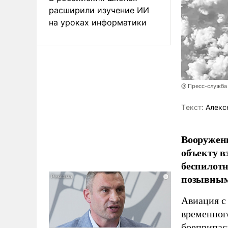
расширили изучение ИИ
на уроках информатики
@ Пресс-служба
Tекст:
Алекс
Вооружен
объекту в
беспилотн
позывным
Авиация с
временног
боеприпас