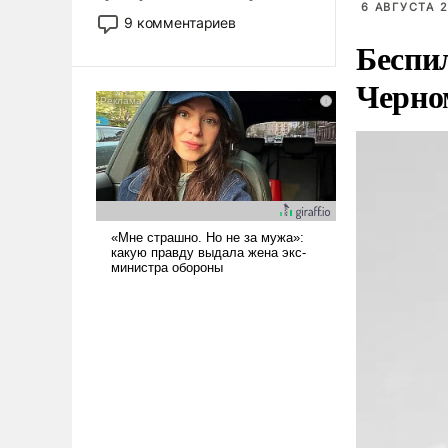
6 АВГУСТА 2
двигаемся по пути
9 комментариев
революционных изменений.
Беспи
То, что несколько лет назад
было образом для
Черно
псевдонаучной фантастики,
стало всерьез обсуждаемой
идеей.