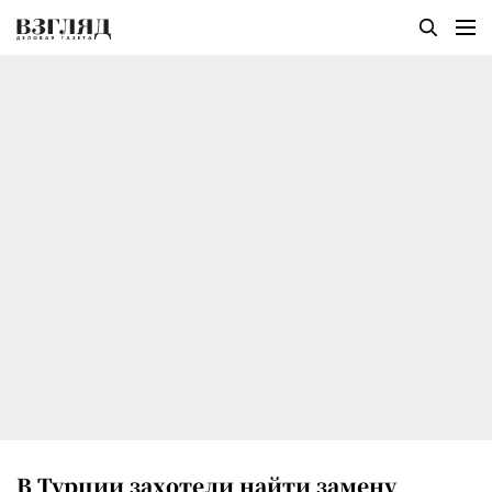
В Турции захотели найти замену