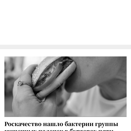
Роскачество нашло бактерии группы
кишечных палочек в бургерах пяти