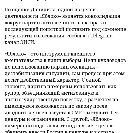
По оценке Данилила, одной из целей
деятельности «Яблоко» является консолидация
вокруг партии антивоенного электората с
последующей попыткой поставить под сомнение
результаты голосования,
сообщает
Telegram-
канал ЭИСИ.
«Яблоко» – это инструмент внешнего
вмешательства в наши выборы. Цели кукловодов
по использованию партии очевидны –
дестабилизация ситуации, сам процесс при этом
носит двойственный характер. С одной
стороны, партию намерены использовать как
рупор, объединяющий антивоенную и
антигосударственную повестку, с расчетом на
имеющуюся возможность по закону после
двадцатых чисел августа в СМИ выступать без
цензуры и ограничений. С другой, «Яблоко»
намеренно подставляют под снятие с целью
обвинить власти России в цензуре и в страхе