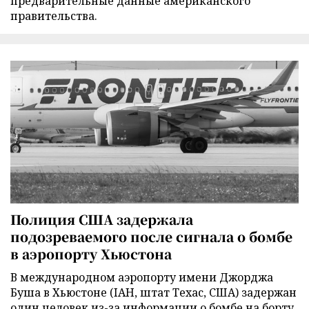
предварительные данные американского
правительства.
Полиция США задержала
подозреваемого после сигнала о бомбе
в аэропорту Хьюстона
В международном аэропорту имени Джорджа
Буша в Хьюстоне (IAH, штат Техас, США) задержан
один человек из-за информации о бомбе на борту