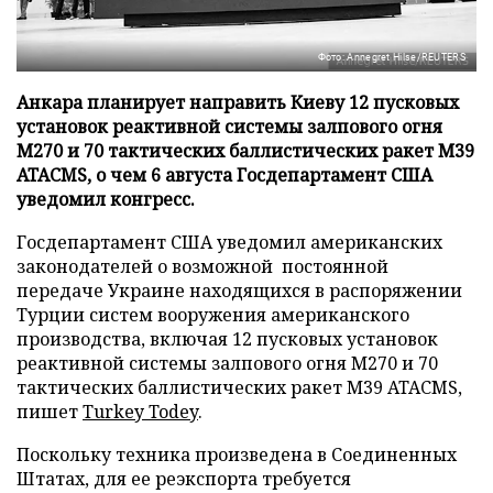
Фото: Annegret Hilse/REUTERS
Анкара планирует направить Киеву 12 пусковых
установок реактивной системы залпового огня
М270 и 70 тактических баллистических ракет М39
ATACMS, о чем 6 августа Госдепартамент США
уведомил конгресс.
Госдепартамент США уведомил американских
законодателей о возможной постоянной
передаче Украине находящихся в распоряжении
Турции систем вооружения американского
производства, включая 12 пусковых установок
реактивной системы залпового огня М270 и 70
тактических баллистических ракет М39 ATACMS,
пишет
Turkey Todey
.
Поскольку техника произведена в Соединенных
Штатах, для ее реэкспорта требуется