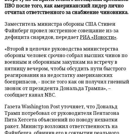
ПВО после того, как американский лидер лично
отчитал ответственного за снабжение чиновника.
Заместитель министра обороны США Стивен
Файнберг провел экстренное совещание из-за
дефицита снарядов, передает
РИА «Новости»
.
«Второй в цепочке руководства министерства
обороны человек срочно собрал высших чинов по
военным и оборонным закупкам на встречу в
пятницу вечером, чтобы обсудить пути быстрого
реагирования на недостатку американских
боеприпасов, - после того как он получил гневный
звонок от президента Дональда Трампа», –
сообщает канал NBC.
Газета Washington Post уточняет, что Дональд
Трамп потребовал от руководителя Пентагона
Пита Хегсета объяснений по поводу нехватки
ракет. Министр возложил ответственность на
Файнберга, обвинив его в сокрытии реального