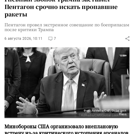
Пентагон срочно искать пропавшие
ракеты
Пентагон провел экстренное совещание по боеприпасам
после критики Трампа
6 августа 2026, 10:11
7
Фото: AdMedia/CNP/Global Look
Press
Минобороны США организовало внеплановую
встречу из-за критического истощения арсеналов