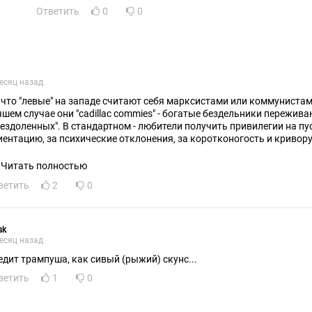
Ответить
0
0
есяц назад
, что "левые" на западе считают себя марксистами или коммунистам
чшем случае они "cadillac commies" - богатые бездельники пережив
бездоленных". В стандартном - любители получить привилегии на пу
иентацию, за психические отклонения, за коротконогость и кривору
ничные эксплуататоры повесточки. Маркс говорил об обездоленно
ковым был рабочий класс в конце 19го - начале 20го века. И эта пр
Читать полностью
ла плюс-минус решена, даже США оказались вынуждены дать каки
ветить
2
0
дям. Сейчас именно социализм и так - норма, и не является антите
нтитезисом либерализма - да). Коммунизм - пока нет, не норма прак
лго ещё не будет. Но мы и не спешим.
sk
есяц назад
едит трампуша, как сивый (рыжий) скунс...
ветить
1
0