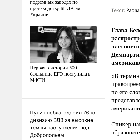
подземных заводах по
производству БПЛА на
Tекст:
Рафаэ
Украине
Глава Бел
распростр
частности
Демпартии
американс
Первая в истории 500-
балльница ЕГЭ поступила в
«В термин
МФТИ
правопрее
по его сл
представл
американи
Путин поблагодарил 76-ю
дивизию ВДВ за высокие
Спикер на
темпы наступления под
образоват
Добропольем