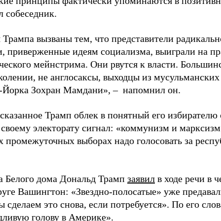
кие принципы фактически упоминаются в позитивн
л собеседник.
 Трампа вызваны тем, что представители радикальн
, приверженные идеям социализма, выиграли на пр
ческого мейнстрима. Они рвутся к власти. Большин
колении, не англосаксы, выходцы из мусульманских
-Йорка Зохран Мамдани», – напомнил он.
сказанное Трамп облек в понятный его избирателю о
 своему электорату сигнал: «коммунизм и марксизм
х промежуточных выборах надо голосовать за респу
ва Белого дома Дональд Трамп
заявил
в ходе речи в 
уге Вашингтон: «Звездно-полосатые» уже предавал
ы сделаем это снова, если потребуется». По его сл
дливую голову в Америке».