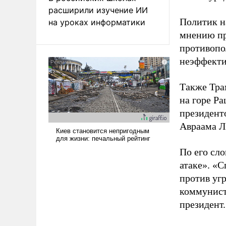
расширили изучение ИИ
Политик н
на уроках информатики
мнению пр
противопо
неэффекти
Также Тра
на горе Р
президент
Авраама Л
По его сл
атаке». «С
против уг
коммунист
президент.