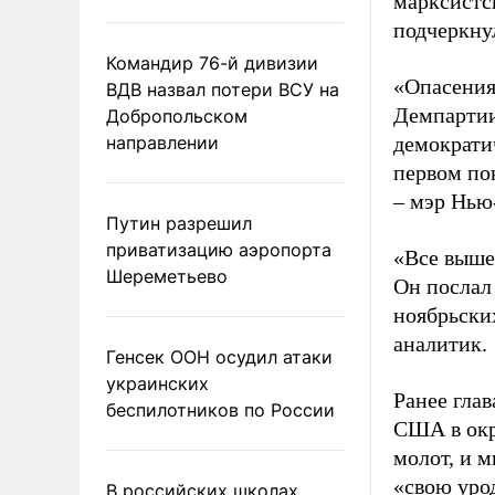
марксистс
подчеркну
Командир 76-й дивизии
«Опасения
ВДВ назвал потери ВСУ на
Демпартии
Добропольском
направлении
демократи
первом по
– мэр Нью
Путин разрешил
приватизацию аэропорта
«Все выше
Шереметьево
Он послал
ноябрьски
аналитик.
Генсек ООН осудил атаки
украинских
Ранее гла
беспилотников по России
США в окр
молот, и м
«свою уро
В российских школах