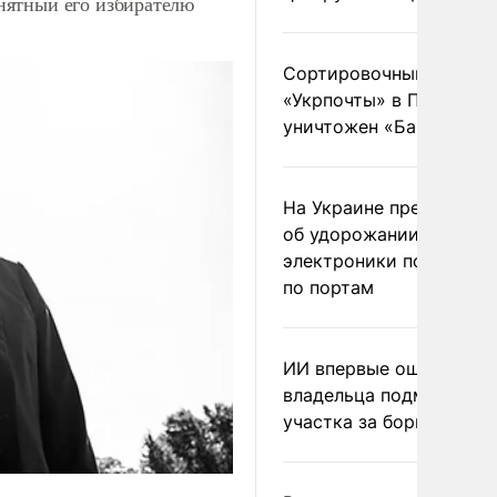
нятный его избирателю
Сортировочный пункт
«Укрпочты» в Павлогра
уничтожен «Бандероль
На Украине предупреди
об удорожании китайс
электроники после уда
по портам
ИИ впервые оштрафова
владельца подмосковн
участка за борщевик