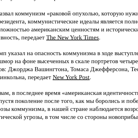
азвал коммунизм «раковой опухолью, которую нужн
езидента, коммунистические идеалы является полн
ложностью американским ценностям и исторически
вность, передает
The New York Times
.
мп указал на опасность коммунизма в ходе выступ
ашмор на фоне высеченных в скале портретов четыр
ов: Джорджа Вашингтона, Томаса Джефферсона, Тео
инкольна, передает
New York Post
.
овам, в последнее время «американская идентичност
пустя поколение после того, как мы боролись и поб
розы коммунизма, в нашей стране наблюдается воз
ической угрозы, в том числе со стороны новоприб