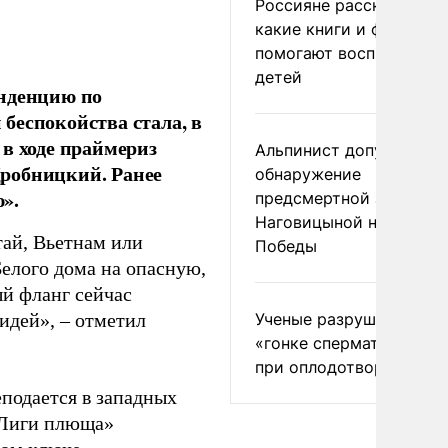
Россияне рассказали,
какие книги и фильмы
помогают воспитывать
детей
енденцию по
беспокойства стала, в
в ходе праймериз
Альпинист допустил
робницкий. Ранее
обнаружение
».
предсмертной записки
Наговицыной на пике
тай, Вьетнам или
Победы
елого дома на опасную,
ый фланг сейчас
Ученые разрушили миф
идей», – отметил
«гонке сперматозоидов
при оплодотворении
подается в западных
«Лиги плюща»