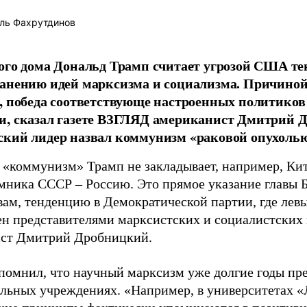
ль Фахрутдинов
ого дома Дональд Трамп считает угрозой США т
анению идей марксизма и социализма. Причиной 
, победа соответствующе настроенных политиков 
, сказал газете ВЗГЛЯД американист Дмитрий Д
кий лидер назвал коммунизм «раковой опухолью
 «коммунизм» Трамп не закладывает, например, Ки
мника СССР – Россию. Это прямое указание главы Б
овам, тенденцию в Демократической партии, где лев
ен представителями марксистских и социалистских 
ст Дмитрий Дробницкий.
помнил, что научный марксизм уже долгие годы пре
ельных учреждениях. «Например, в университетах 