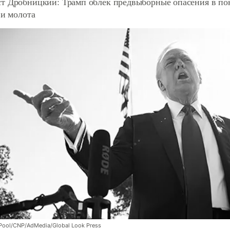
т Дробницкий: Трамп облек предвыборные опасения в по
 и молота
Pool/CNP/AdMedia/Global Look Press