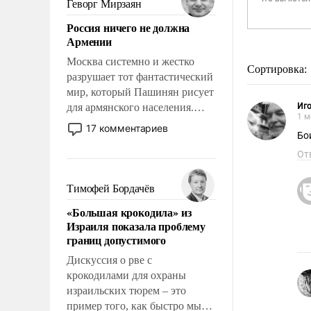
Геворг Мирзаян
означает многолетний период
Россия ничего не должна
уязвимости США, например,
Армении
перед Китаем.
Москва системно и жестко
Сортировка:
разрушает тот фантастический
мир, который Пашинян рисует
для армянского населения.
Иг
1 м
Мир, где политические
17 комментариев
Бо
прожекты будут безусловно
оплачиваться за счет
От
российских
налогоплательщиков и где
Тимофей Бордачёв
Еревану за свои поступки не
«Большая крокодила» из
нужно отвечать.
Израиля показала проблему
границ допустимого
Дискуссия о рве с
крокодилами для охраны
израильских тюрем – это
пример того, как быстро мы