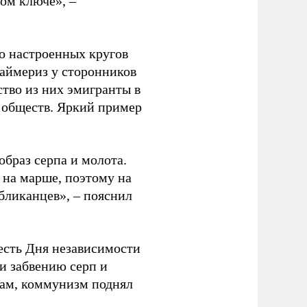
ом ключе», –
о настроенных кругов
аймериз у сторонников
ство из них эмигранты в
 обществ. Яркий пример
браз серпа и молота.
 на марше, поэтому на
бликанцев», – пояснил
честь Дня независимости
и забвению серп и
овам, коммунизм поднял