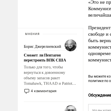
«Это не пр
Коммунизм
величайша
Президент
свободе и 
МНЕНИЯ
быть верн
коммунист
Борис Джерелиевский
одновреме
Сможет ли Пентагон
перестроить ВПК США
коммунист
Только для того, чтобы
вернуться к довоенному
Вы можете к
объему запасов ракет
политике по 
Tomahawk, THAAD и Patriot
США потребуется более трех
4 комментария
лет. Даже небольшая война с
Обсуждение
Ираном опустошила
американские арсеналы.
Сложившаяся ситуация