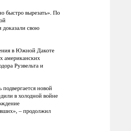
о быстро вырезать». По
ой
 доказали свою
ления в Южной Дакоте
ех американских
дора Рузвельта и
ь подвергается новой
едили в холодной войне
рождение
ывших», – продолжил