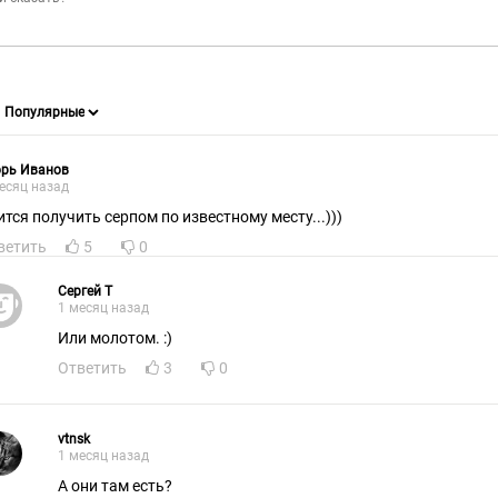
орь Иванов
есяц назад
ится получить серпом по известному месту...)))
ветить
5
0
Сергей Т
1 месяц назад
Или молотом. :)
Ответить
3
0
vtnsk
1 месяц назад
А они там есть?