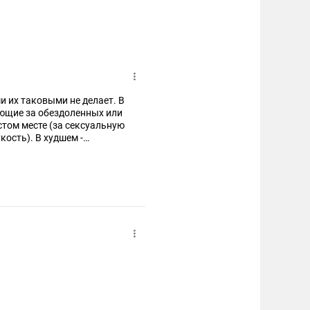
и их таковыми не делает. В
ающие за обездоленных или
стом месте (за сексуальную
кость). В худшем -
м большинстве - а именно
облема в течение 20го века
е-то социальные гарантии
зисом капитализма
тически нигде, и наверняка