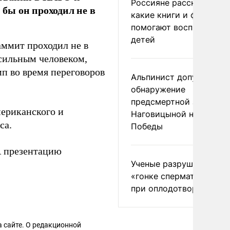
Россияне рассказали,
 бы он проходил не в
какие книги и фильмы
помогают воспитывать
детей
аммит проходил не в
 сильным человеком,
мп во время переговоров
Альпинист допустил
обнаружение
предсмертной записки
ериканского и
Наговицыной на пике
са.
Победы
 презентацию
Ученые разрушили миф
«гонке сперматозоидов
при оплодотворении
 сайте. О редакционной