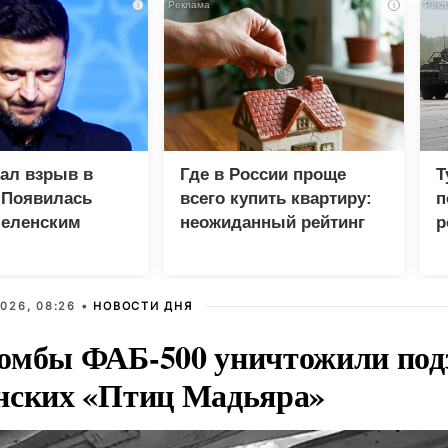
i
i
зал взрыв в
Где в России проще
Т
 Появилась
всего купить квартиру:
п
Зеленским
неожиданный рейтинг
р
026, 08:26 •
НОВОСТИ ДНЯ
омбы ФАБ-500 уничтожили под
нских «Птиц Мадьяра»