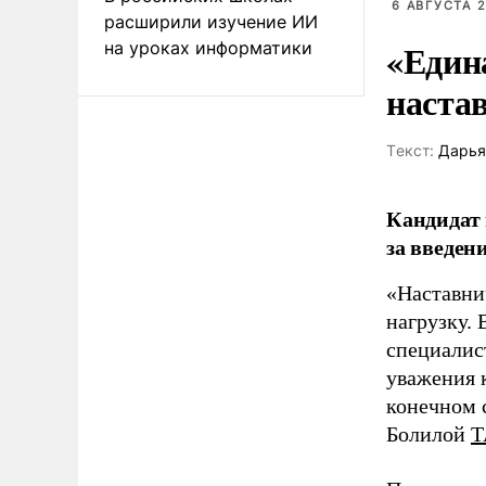
6 АВГУСТА 2
расширили изучение ИИ
«Един
на уроках информатики
наста
Tекст:
Дарья
Кандидат 
за введен
«Наставни
нагрузку. 
специалис
уважения к
конечном с
Болилой
Т