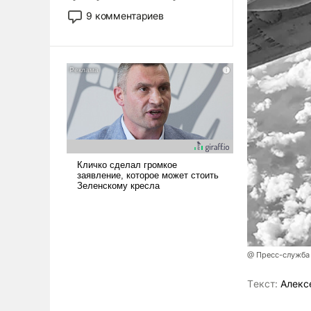
двигаемся по пути
9 комментариев
революционных изменений.
То, что несколько лет назад
было образом для
псевдонаучной фантастики,
стало всерьез обсуждаемой
идеей.
@ Пресс-служба
Tекст:
Алекс