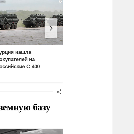
i
урция нашла
Россия больше не буде
окупателей на
церемониться - теперь
оссийские C-400
это законная цель в
Германии
земную базу