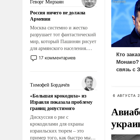
Геворг Мирзаян
означает многолетний период
Россия ничего не должна
уязвимости США, например,
Армении
перед Китаем.
Москва системно и жестко
разрушает тот фантастический
мир, который Пашинян рисует
для армянского населения.
Кто зака
Мир, где политические
17 комментариев
Монако?
прожекты будут безусловно
оплачиваться за счет
связь с 
российских
налогоплательщиков и где
Тимофей Бордачёв
Еревану за свои поступки не
«Большая крокодила» из
6 АВГУСТА 2
нужно отвечать.
Израиля показала проблему
Авиаб
границ допустимого
Дискуссия о рве с
украи
крокодилами для охраны
израильских тюрем – это
пример того, как быстро мы