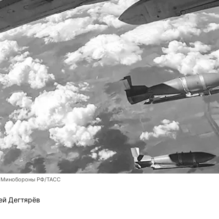
 Минобороны РФ/ТАСС
ей Дегтярёв