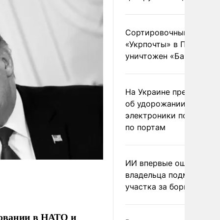
Сортировочный пункт
«Укрпочты» в Павлогра
уничтожен «Бандероль
На Украине предупреди
об удорожании китайс
электроники после уда
по портам
ИИ впервые оштрафова
владельца подмосковн
участка за борщевик
ровании в НАТО и