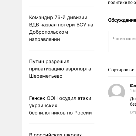
политике по 
Командир 76-й дивизии
Обсуждение
ВДВ назвал потери ВСУ на
Добропольском
направлении
Путин разрешил
приватизацию аэропорта
Сортировка:
Шереметьево
Юз
1 м
Генсек ООН осудил атаки
До
бе
украинских
беспилотников по России
От
В российских школах