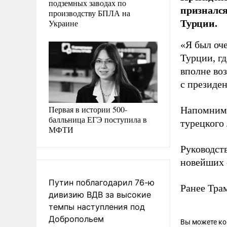
подземных заводах по
признался
производству БПЛА на
Турции.
Украине
«Я был оче
Турции, г
вполне воз
с президе
Первая в истории 500-
Напомним
балльница ЕГЭ поступила в
турецкого
МФТИ
Руководст
новейших 
Путин поблагодарил 76-ю
Ранее Тр
дивизию ВДВ за высокие
темпы наступления под
Добропольем
Вы можете к