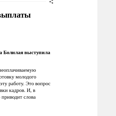
 выплаты
ла Болилая выступила
 неоплачиваемую
готовку молодого
ту работу. Это вопрос
ки кадров. И, в
– приводит слова