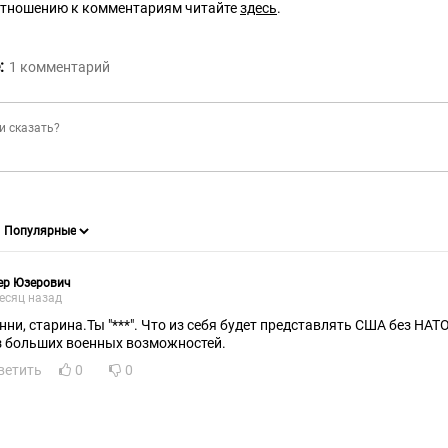
отношению к комментариям читайте
здесь
.
:
1
комментарий
ер Юзерович
есяц назад
нни, старина.Ты "***". Что из себя будет представлять США без НА
з больших военных возможностей.
ветить
0
0