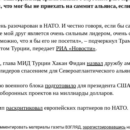
, что мог бы не приехать на саммит альянса, если
нь разочарован в НАТО. И честно говоря, если бы с
де мой друг является очень сильным лидером, очень
можно, что я бы его не посетил», – подчеркнул Тра
нтом Турции, передает
РИА «Новости»
.
, глава МИД Турции Хакан Фидан
назвал
дружбу ам
 лидеров спасением для Североатлантического альян
во военного блока
подготовило
для президента США
оборонных проектов на миллиарды долларов.
амп
раскритиковал
европейских партнеров по НАТО.
омментировать материалы газеты ВЗГЛЯД,
зарегистрировавшись
на