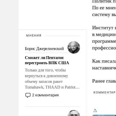
Политик п
По ее мне
систему в
Институт 
в медицине
МНЕНИЯ
программе
профессио
Борис Джерелиевский
Сможет ли Пентагон
Как писал
перестроить ВПК США
наставнич
Только для того, чтобы
вернуться к довоенному
Ранее глав
объему запасов ракет
Tomahawk, THAAD и Patriot
США потребуется более трех
КОММЕНТАРИ
2 комментария
лет. Даже небольшая война с
Ираном опустошила
американские арсеналы.
Сложившаяся ситуация