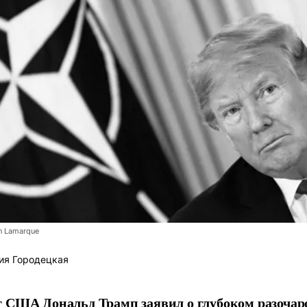
n Lamarque
ия Городецкая
т США Дональд Трамп заявил о глубоком разоча