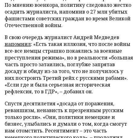
По мнению военкора, политику следовало жестко
осадить журналиста, напомнив о 27 млн убитых
фашистами советских граждан во время Великой
Отечественной войны.
В свою очередь журналист Андрей Медведев
напомнил
: «Есть такая иллюзия, что после войны
все-все немцы страшно покаялись за военные
преступления режима», но в реальности «большая
часть просто затаились, поглубже запрятав
досаду и обиду из-за того, что не получилось у
них построить Третий рейх с русскими рабами».
«Если где и была серьезная историческая
рефлексия, то в ГДР», – добавил он.
Спустя десятилетия «досада от поражения,
реваншизм, ненависть к презренным русским
только росли». «Они, политики немецкие и
бизнес, улыбались и думали о том, когда смогут
нам отомстить. Ресентимент – это часть
немецкого политического кода», – продолжил