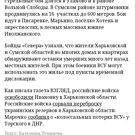
стрелковые бои длятся в Уланово и в районе
Вольной Слободы. В Сумском районе штурмовики
продвинулись на 16 участках до 600 метров. Бои
идут в Писаревке, Марьино, посёлке Хотень и
окрестностях, в лесных массивах южнее
Иволжанского.
Бойцы «Севера» узнали, что жители Харьковской
и Сумской областей во многих домах и квартирах
обнаруживают останки умерших много лет назад
местных жителей. При этом боевики ВСУ могут
использовать это жилье под пункты временной
дислокации.
Как писала газета ВЗГЛЯД, российские войска
освободили
Ивановку в Харьковской области.
Российские войска
сорвали переброску
украинских резервов в Харьковской области.
Марочко
сообщил
о «колоссальных потерях ВСУ» у
Торского в ДНР.
Текст: Катерина Туманова