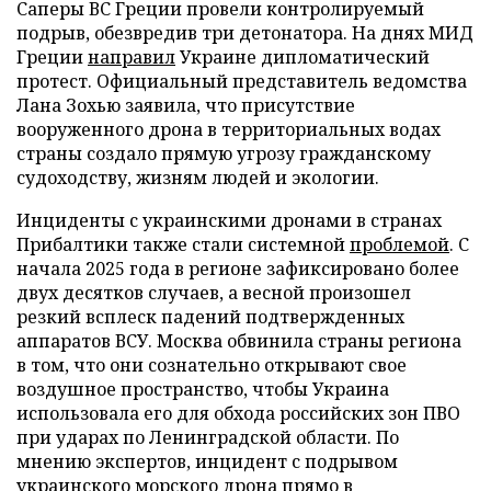
Саперы ВС Греции провели контролируемый
подрыв, обезвредив три детонатора. На днях МИД
Греции
направил
Украине дипломатический
протест. Официальный представитель ведомства
Лана Зохью заявила, что присутствие
вооруженного дрона в территориальных водах
страны создало прямую угрозу гражданскому
судоходству, жизням людей и экологии.
Инциденты с украинскими дронами в странах
Прибалтики также стали системной
проблемой
. С
начала 2025 года в регионе зафиксировано более
двух десятков случаев, а весной произошел
резкий всплеск падений подтвержденных
аппаратов ВСУ. Москва обвинила страны региона
в том, что они сознательно открывают свое
воздушное пространство, чтобы Украина
использовала его для обхода российских зон ПВО
при ударах по Ленинградской области. По
мнению экспертов, инцидент с подрывом
украинского морского дрона прямо в