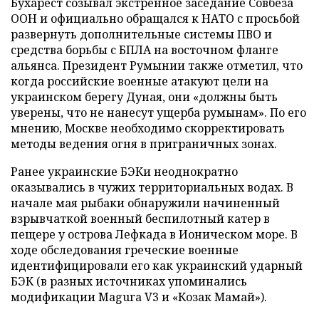
Бухарест созывал экстренное заседание Совбеза
ООН и официально обращался к НАТО с просьбой
развернуть дополнительные системы ПВО и
средства борьбы с БПЛА на восточном фланге
альянса. Президент Румынии также отметил, что
когда российские военные атакуют цели на
украинском берегу Дуная, они «должны быть
уверены, что не нанесут ущерба румынам». По его
мнению, Москве необходимо скорректировать
методы ведения огня в приграничных зонах.
Ранее украинские БЭКи неоднократно
оказывались в чужих территориальных водах. В
начале мая рыбаки обнаружили начиненный
взрывчаткой военный беспилотный катер в
пещере у острова Лефкада в Ионическом море. В
ходе обследования греческие военные
идентифицировали его как украинский ударный
БЭК (в разных источниках упоминались
модификации Magura V3 и «Козак Мамай»).