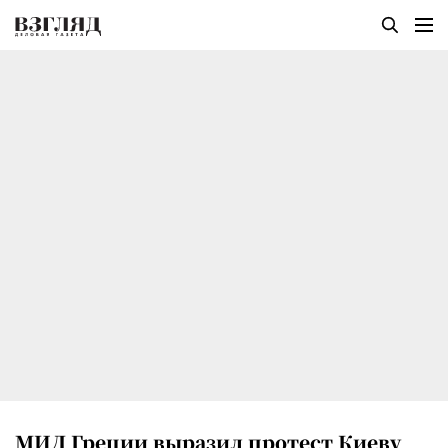
МИД Греции выразил протест Киеву