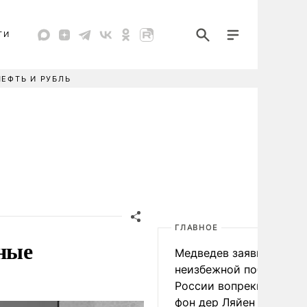
ТИ
НЕФТЬ И РУБЛЬ
ГЛАВНОЕ
ные
Медведев заявил о
неизбежной победе
России вопреки словам
фон дер Ляйен