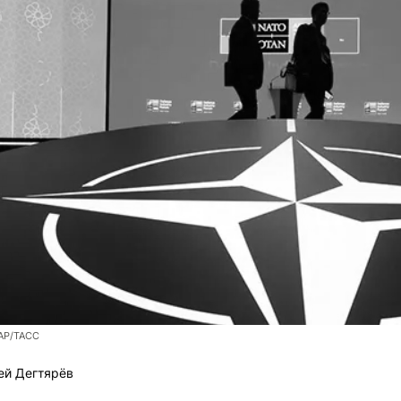
/AP/ТАСС
ей Дегтярёв