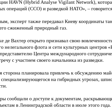
ции HAVN (Hybrid Analyse Vigilant Network), котор
ых операций (ССО) и разведкой НАТО», – говорится
ным, эксперт также передавал Киеву координаты та
его сжиженный природный газ.
ке де Вахтер открыто признавал свою вовлеченность
го нелегального флота и сети культурных центров «
 представителю Центра международного сотрудниче
речу с участием своего начальника из разведки.
я сторона планировала привлечь к обсуждению ма
 специализирующегося на гибридных угрозах, шпи
сти.
еры сообщали о доступе к документам, раскрывающ
ъектам в Ленинградской области в июле этого года.