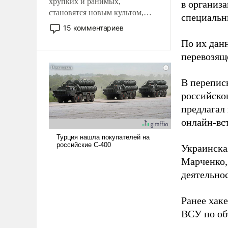
хрупких и ранимых,
в организа
становятся новым культом,
специальн
постепенно вытесняя и
15 комментариев
отменяя традиционное
По их дан
требование к человеку – быть
перевозящ
мужественным и твердым под
ударами судьбы, брать на себя
ответственность, помогать
В перепис
слабым, идти вперед и
российско
адаптироваться.
предлагал
онлайн-вст
Украинска
Марченко,
деятельно
Ранее хак
ВСУ по об