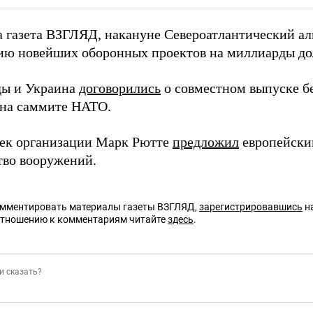
а газета ВЗГЛЯД, накануне Североатлантический а
ию новейших оборонных проектов на миллиарды до
ды и Украина
договорились
о совместном выпуске б
 на саммите НАТО.
сек организации Марк Рютте
предложил
европейски
тво вооружений.
омментировать материалы газеты ВЗГЛЯД,
зарегистрировавшись
на
отношению к комментариям читайте
здесь
.