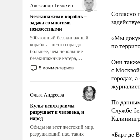
образованных людей. Иногда
Александр Тимохин
казалось, что эти вопросы
Согласно 
Безэкипажный корабль –
решены раз и навсегда, но –
задейству
задача со многими
нет, не решены.
неизвестными
«Мы докум
500-тонный безэкипажный
корабль – нечто гораздо
по террит
большее, чем небольшие
безэкипажные катера,
Они также
применение которых уже
5 комментариев
с Москвой
стало обыденностью. Задача по
городах, а
созданию такого корабля очень
журналист
сложна и амбициозна. Однако
и ее реализация радикально
Ольга Андреева
поднимет наши боевые
По данным
Культ психотравмы
возможности.
Службе бе
разрушает и человека, и
народ
Калинингр
Обиды на этот жестокий мир,
«Барт де В
разрушающий нас, таких