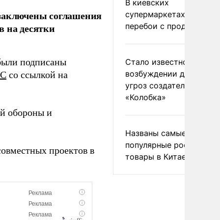
В киевских
 заключены соглашения
супермаркетах началис
перебои с продуктами
в на десятки
 были подписаны
Стало известно о
возбуждении дела из-з
СС
со ссылкой на
угроз создателям
«Колобка»
й обороны и
Названы самые
популярные российски
совместных проектов в
товары в Китае