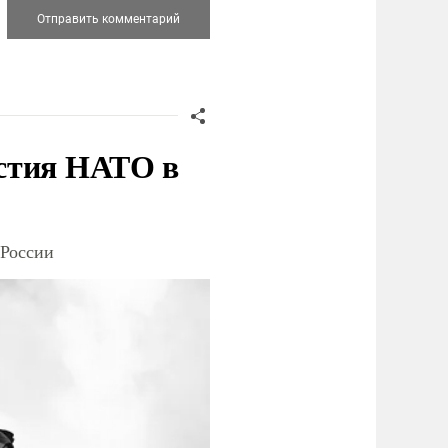
стия НАТО в
 России