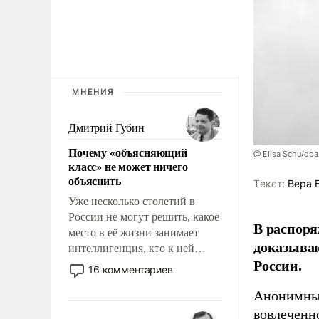
МНЕНИЯ
Дмитрий Губин
Почему «объясняющий
@ Elisa Schu/dpa
класс» не может ничего
объяснить
Tекст:
Вера 
Уже несколько столетий в
России не могут решить, какое
В распоря
место в её жизни занимает
доказыва
интеллигенция, кто к ней
России.
принадлежит, а кого из неё
16 комментариев
исключили с правом
Анонимные
восстановления и без оного. И
чем она отличается от просто
вовлеченн