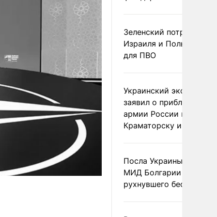
Зеленский потребовал 
Израиля и Польши рак
для ПВО
Украинский эксперт
заявил о приближении
армии России к
Краматорску и Славянс
Посла Украины вызвали
МИД Болгарии из-за
рухнувшего беспилотни