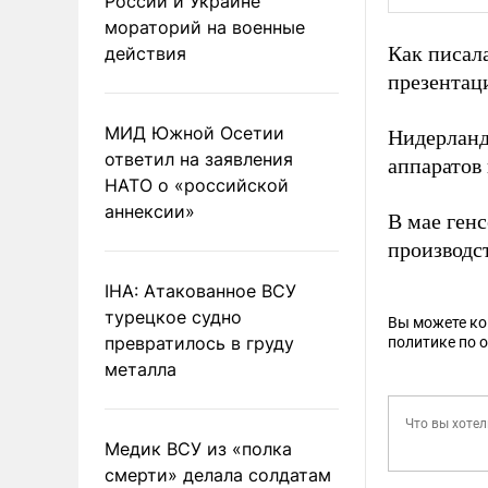
России и Украине
мораторий на военные
Как писал
действия
презентац
МИД Южной Осетии
Нидерлан
ответил на заявления
аппаратов
НАТО о «российской
аннексии»
В мае ген
производс
IHA: Атакованное ВСУ
турецкое судно
Вы можете к
превратилось в груду
политике по 
металла
Медик ВСУ из «полка
смерти» делала солдатам