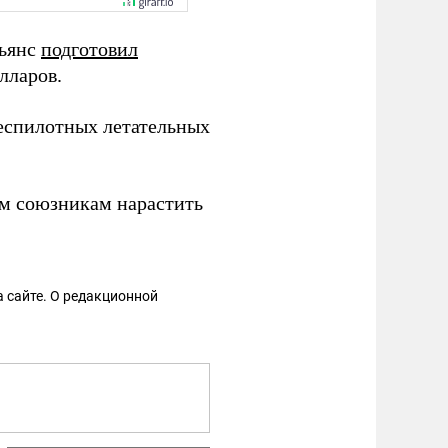
льянс
подготовил
лларов.
еспилотных летательных
м союзникам нарастить
 сайте. О редакционной