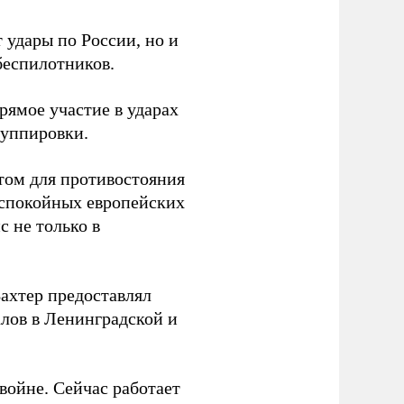
 удары по России, но и
беспилотников.
ямое участие в ударах
руппировки.
том для противостояния
 спокойных европейских
с не только в
Вахтер предоставлял
лов в Ленинградской и
 войне. Сейчас работает