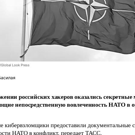
/Global Look Press
Басилая
жении российских хакеров оказались секретные
ющие непосредственную вовлеченность НАТО в о
 кибервзломщики предоставили документальные с
ости НАТО в конфликт, передает
ТАСС
.