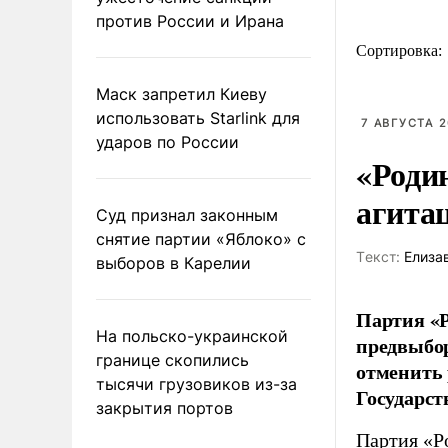
против России и Ирана
Сортировка:
Маск запретил Киеву
использовать Starlink для
7 АВГУСТА 2
ударов по России
«Роди
агита
Суд признал законным
снятие партии «Яблоко» с
Tекст:
Елиза
выборов в Карелии
Партия «Р
На польско-украинской
предвыбор
границе скопились
отменить 
тысячи грузовиков из-за
Государст
закрытия портов
Партия «Р