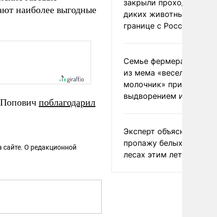
закрыли проходы для
ают наиболее выгодные
диких животных на
границе с Россией
Семье фермера Уолкер
из мема «веселый
молочник» пригрозили
выдворением из Росси
д Попович
поблагодарил
Эксперт объяснил
пропажу белых грибов 
 сайте. О редакционной
лесах этим летом