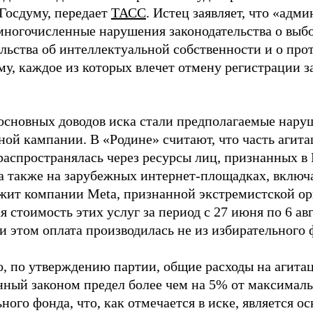
 Госдуму, передает
ТАСС
. Истец заявляет, что «адм
многочисленные нарушения законодательства о выбор
ельства об интеллектуальной собственности и о про
му, каждое из которых влечет отмену регистрации 
основных доводов иска стали предполагаемые нару
ной кампании. В «Родине» считают, что часть агит
распространялась через ресурсы лиц, признанных 
 а также на зарубежных интернет-площадках, включа
жит компании Meta, признанной экстремистской ор
 стоимость этих услуг за период с 27 июня по 6 ав
и этом оплата производилась не из избирательного 
о, по утверждению партии, общие расходы на агит
нный законом предел более чем на 5% от максималь
ного фонда, что, как отмечается в иске, является 