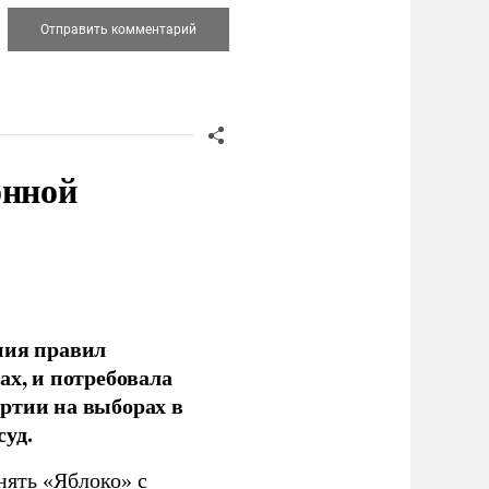
онной
ния правил
ах, и потребовала
ртии на выборах в
уд.
нять «Яблоко» с