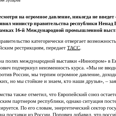
ий Зубарев
есмотря на огромное давление, никогда не введе
аявил министр правительства республики Ненад 
 рамках 16-й Международной промышленной выс
правительство категорически отвергает возможност
йским рестрикциям, передает
ТАСС
.
на полях международной выставки «Иннопром» в Е
ович подчеркнул неизменность курса. «Мы не вводи
ротив России, мы терпим огромное давление, доходи
их, но мы стойкие и знаем, кто наши друзья», – за
омства также отметил, что Европейский союз остае
ским партнером республики, однако ситуация пост
ируется. По его словам, энергетический сектор гос
на поставки из России. Попович добавил, что росси