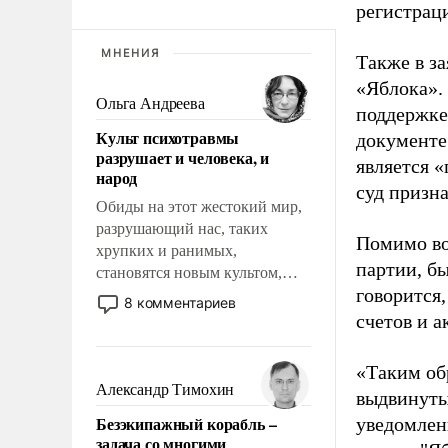
регистрац
МНЕНИЯ
Также в з
«Яблока».
Ольга Андреева
поддержке
Культ психотравмы
документе
разрушает и человека, и
является 
народ
суд призн
Обиды на этот жестокий мир,
разрушающий нас, таких
Помимо во
хрупких и ранимых,
партии, б
становятся новым культом,
говорится,
постепенно вытесняя и
8 комментариев
отменяя традиционное
счетов и 
требование к человеку – быть
мужественным и твердым под
«Таким об
ударами судьбы, брать на себя
Александр Тимохин
выдвинуты
ответственность, помогать
Безэкипажный корабль –
уведомлени
слабым, идти вперед и
задача со многими