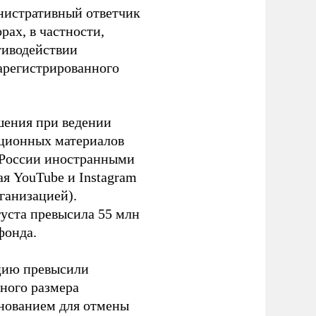
инистративный ответчик
ах, в частности,
тиводействии
зарегистрированного
шения при ведении
ационных материалов
в России иностранными
я YouTube и Instagram
ганизацией).
густа превысила 55 млн
фонда.
ацию превысили
ного размера
основанием для отмены