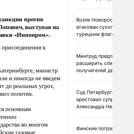
т санкции против
Возле Новороссийска
Попович, выступая на
атакован сухогруз под
тавки «Иннопром».
турецким флагом
ь присоединения к
Минтруд предложил
расширить список
катеринбурге, министр
получателей двух пенс
ли и никогда не введем
т до реальных угроз,
Суд Петербурга заочно
явил политик.
арестовал супругу
Александра Невзорова
тся основным
епенно
ударства во многом
Финские пограничники
йские газовые