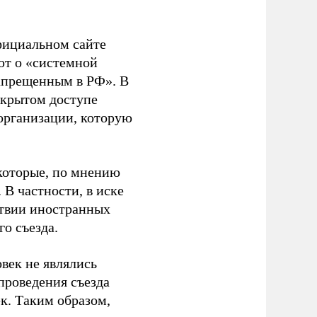
фициальном сайте
ют о «системной
апрещенным в РФ». В
ткрытом доступе
организации, которую
которые, по мнению
В частности, в иске
тствии иностранных
о съезда.
век не являлись
проведения съезда
ек. Таким образом,