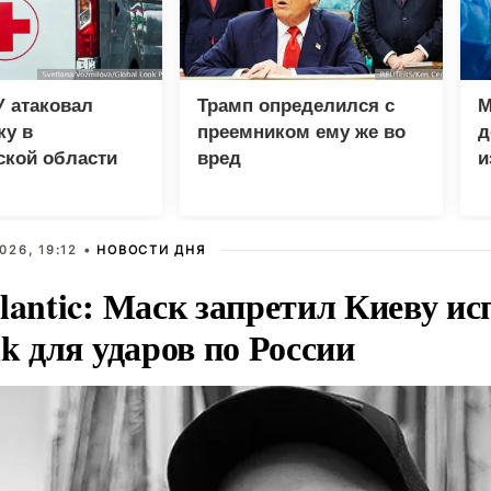
 атаковал
Трамп определился с
М
ку в
преемником ему же во
д
ской области
вред
и
п
026, 19:12 •
НОВОСТИ ДНЯ
lantic: Маск запретил Киеву ис
nk для ударов по России