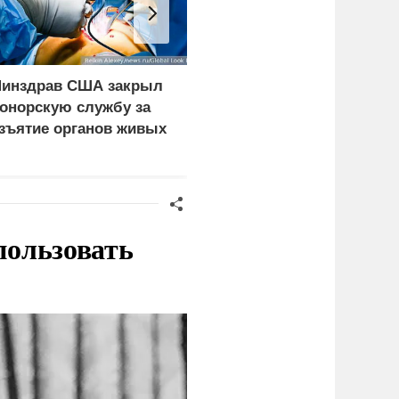
инздрав США закрыл
Экипаж пропавшего в
онорскую службу за
Приангарье патрульног
зъятие органов живых
самолета Cessna 182
ациентов
нашли живым
пользовать