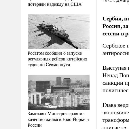
Tекст:
Дмитр
потеряли надежду на США
Сербия, н
России, з
сессии в
Сербское 
Росатом сообщил о запуске
антиросси
регулярных рейсов китайских
судов по Севморпути
Выступая 
Ненад Поп
санкции п
политическ
Глава вед
экономиче
Замглавы Минстроя сравнил
качество жилья в Нью-Йорке и
трансформ
России
опирается 