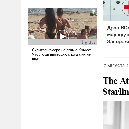
американские арсеналы.
Сложившаяся ситуация
означает многолетний период
уязвимости США, например,
Дрон ВСУ
перед Китаем.
маршрут
Запорож
7 АВГУСТА 2
The At
Starli