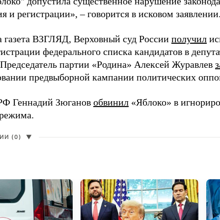
блоко" допустила существенное нарушение законода
 и регистрации», – говорится в исковом заявлении
а газета ВЗГЛЯД, Верховный суд России
получил
ис
гистрации федерального списка кандидатов в депут
 Председатель партии «Родина» Алексей Журавлев
з
вании предвыборной кампании политических оппо
РФ Геннадий Зюганов
обвинил
«Яблоко» в игнорир
 режима.
И (0)
▼