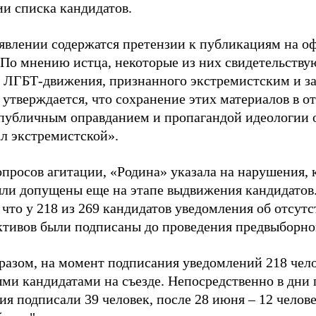
ии списка кандидатов.
аявлении содержатся претензии к публикациям на о
 По мнению истца, некоторые из них свидетельству
 ЛГБТ-движения, признанного экстремистским и з
 утверждается, что сохранение этих материалов в о
«публичным оправданием и пропагандой идеологии 
ал экстремистской».
просов агитации, «Родина» указала на нарушения, 
ыли допущены еще на этапе выдвижения кандидатов. 
 что у 218 из 269 кандидатов уведомления об отсу
активов были подписаны до проведения предвыборног
разом, на момент подписания уведомлений 218 чело
ми кандидатами на съезде. Непосредственно в дни 
я подписали 39 человек, после 28 июня – 12 челов