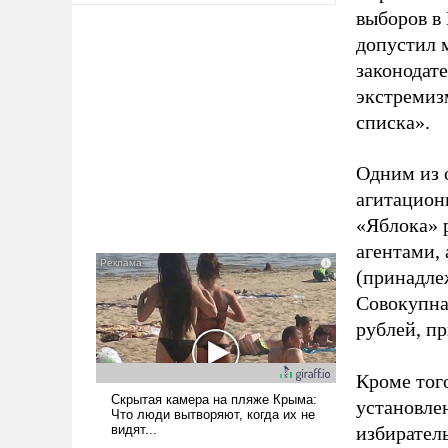
выборов в
допустил 
законодат
экстремиз
списка».
Одним из 
агитацион
«Яблока» 
агентами,
(принадле
Совокупная
рублей, пр
Кроме тог
установле
избиратель