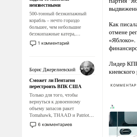
партия "Я
адаптироваться.
неизвестными
выдвижения
500-тонный безэкипажный
корабль – нечто гораздо
Как писал
большее, чем небольшие
отмене ре
безэкипажные катера,
«Яблоко».
применение которых уже
1 комментарий
стало обыденностью. Задача по
финансиро
созданию такого корабля очень
сложна и амбициозна. Однако
Лидер КП
и ее реализация радикально
Борис Джерелиевский
киевского
поднимет наши боевые
Сможет ли Пентагон
возможности.
перестроить ВПК США
КОММЕНТАРИ
Только для того, чтобы
вернуться к довоенному
объему запасов ракет
Tomahawk, THAAD и Patriot
США потребуется более трех
6 комментариев
лет. Даже небольшая война с
Ираном опустошила