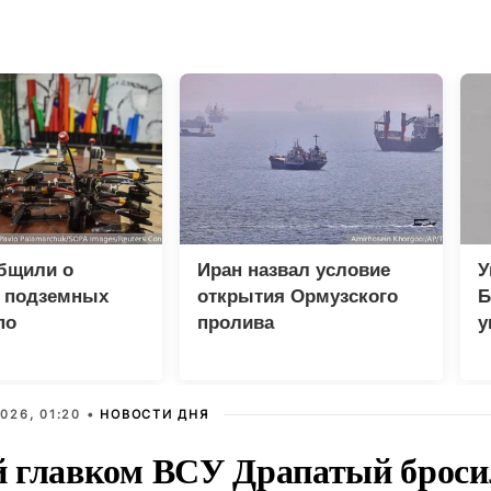
бщили о
Иран назвал условие
У
 подземных
открытия Ормузского
Б
по
пролива
у
дству БПЛА на
п
026, 01:20 •
НОВОСТИ ДНЯ
 главком ВСУ Драпатый бросил