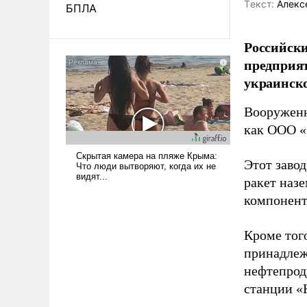
Tекст:
Алекс
БПЛА
Российски
предприя
украинск
Вооруженн
как ООО «
Этот заво
ракет наз
компонент
Кроме тог
принадлеж
нефтепрод
станции «