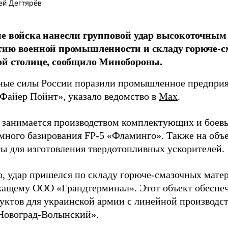
ей Дегтярёв
е войска нанесли групповой удар высокоточным
тию военной промышленности и складу горюче-с
ой столице, сообщило Минобороны.
ые силы России поразили промышленное предприят
Файер Пойнт», указало ведомство в
Max
.
д занимается производством комплектующих и боев
емного базирования FP-5 «Фламинго». Также на объе
ы для изготовления твердотопливных ускорителей.
о, удар пришелся по складу горюче-смазочных матер
ащему ООО «Грандтерминал». Этот объект обеспеч
уктов для украинской армии с линейной производс
Новоград-Волынский».