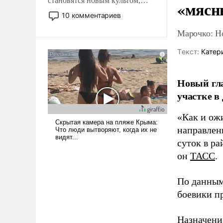
становятся новым культом,
«мясн
постепенно вытесняя и
10 комментариев
отменяя традиционное
Марочко: Н
требование к человеку – быть
мужественным и твердым под
Tекст:
Катер
ударами судьбы, брать на себя
ответственность, помогать
слабым, идти вперед и
Новый гл
адаптироваться.
участке в
«Как и ож
направлени
суток в ра
он
ТАСС
.
По данным
боевики п
Назначени