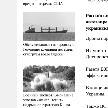
Tекст:
Алекс
вредит интересам США
Российски
автозапра
украинск
Дроны пор
Обслуживавшая гитлеровскую
Германию компания потеряла
Их уничто
сухогрузы возле Одессы
Днепропет
Газета В
эффективн
В конце и
Украины.
Военный эксперт: Выбивание
заводов «Файер Пойнт»
подрывает стратегию Киева
Также ВС