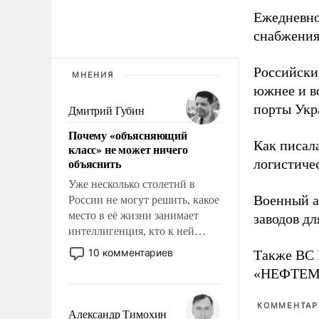
Ежедневно
снабжения
Российски
МНЕНИЯ
южнее и в
порты Укр
Дмитрий Губин
Почему «объясняющий
Как писал
класс» не может ничего
объяснить
логистичес
Уже несколько столетий в
Военный 
России не могут решить, какое
место в её жизни занимает
заводов д
интеллигенция, кто к ней
принадлежит, а кого из неё
10 комментариев
Также ВС 
исключили с правом
«НЕФТЕМАШ
восстановления и без оного. И
чем она отличается от просто
КОММЕНТАРИ
образованных людей. Иногда
Александр Тимохин