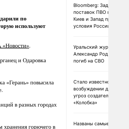
Bloomberg: Задержка
поставок ПВО вынудит
ударили по
Киев и Запад принять
торую используют
условия России
 «Новости»
.
Уральский журналист
Александр Родионов
рганец и Одаровка
погиб на СВО
Стало известно о
ка «Герань» повысила
возбуждении дела из-з
е.
угроз создателям
«Колобка»
нций в разных городах
Названы самые
м хранения горючего в