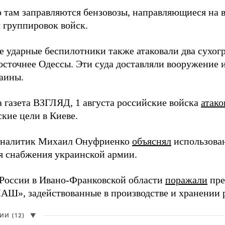
 там заправляются бензовозы, направляющиеся на в
 группировок войск.
е ударные беспилотники также атаковали два сухогр
осточнее Одессы. Эти суда доставляли вооружение 
аины.
а газета ВЗГЛЯД, 1 августа российские войска
атако
кие цели в Киеве.
аналитик Михаил Онуфриенко
объяснял
использова
ля снабжения украинской армии.
России в Ивано-Франковской области
поражали
пре
», задействованные в производстве и хранении 
И (12)
▼