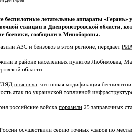
ей Дегтярёв
е беспилотные летательные аппараты «Герань» 
вочной станции в Днепропетровской области, ко
ие боевики, сообщили в Минобороны.
азили АЗС и бензовоз в этом регионе, передает
РИА
жили в районе населенных пунктов Любимовка, Ма
ровской области.
ЗГЛЯД
поясняла
, что новая модификация беспилотни
ость атак по украинской топливной инфраструктур
юня российские войска
поразили
25 заправочных ста
 России
осуществили
серию точных ударов по места