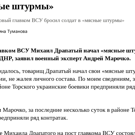
ые штурмы»
овый главком ВСУ бросил солдат в «мясные штурмы»
ина Туманова
авком ВСУ Михаил Драпатый начал «мясные шт
 ДНР, заявил военный эксперт Андрей Марочко.
идалось, товарищ Драпатый начал свои «мясные шт
и, не жалея личного состава. По моим сведениям, 
йоне Торского украинские боевики предприняли ряд 
 Марочко, за последние несколько суток в районе Т
редприняли ряд контратак.
е Михаила Драпатого на пост главкома ВСУ состоял