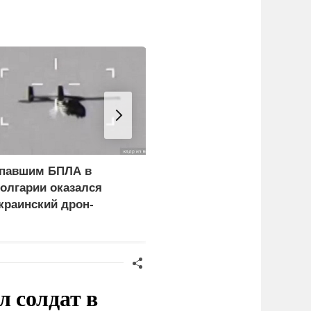
павшим БПЛА в
В МВД Польши назвали
олгарии оказался
депортацию украинцев
краинский дрон-
идиотской идеей
риманка «Майя»
 солдат в