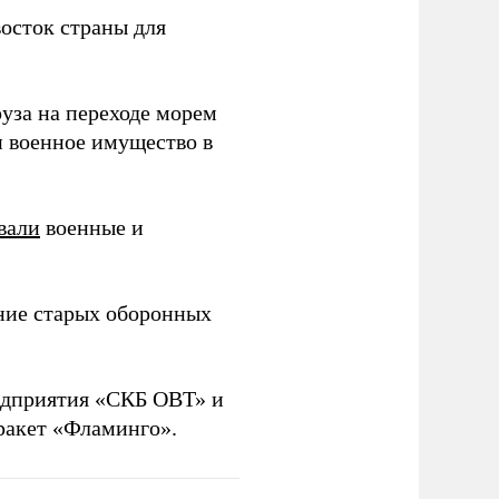
осток страны для
уза на переходе морем
и военное имущество в
вали
военные и
ние старых оборонных
дприятия «СКБ ОВТ» и
ракет «Фламинго».