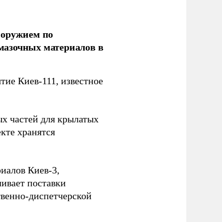
 оружием по
мазочных материалов в
ие Киев-111, известное
ых частей для крылатых
кте хранятся
иалов Киев-3,
ивает поставки
твенно-диспетчерской