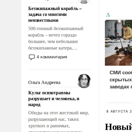
казалось, что эти вопросы
Безэкипажный корабль –
решены раз и навсегда, но –
задача со многими
нет, не решены.
неизвестными
500-тонный безэкипажный
корабль – нечто гораздо
большее, чем небольшие
безэкипажные катера,
применение которых уже
4 комментария
стало обыденностью. Задача по
созданию такого корабля очень
СМИ соо
сложна и амбициозна. Однако
скрытых
и ее реализация радикально
Ольга Андреева
заводах 
поднимет наши боевые
Культ психотравмы
возможности.
произво
разрушает и человека, и
Украине
народ
8 АВГУСТА 2
Обиды на этот жестокий мир,
разрушающий нас, таких
Новый
хрупких и ранимых,