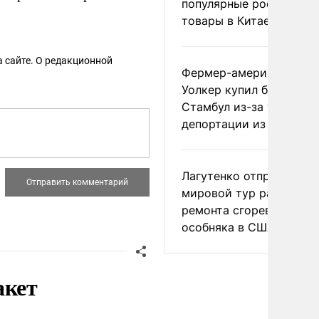
популярные российски
товары в Китае
 сайте. О редакционной
Фермер-американец
Уолкер купил билет в
Стамбул из-за угрозы
депортации из России
Лагутенко отправился в
мировой тур ради
ремонта сгоревшего
особняка в США
акет