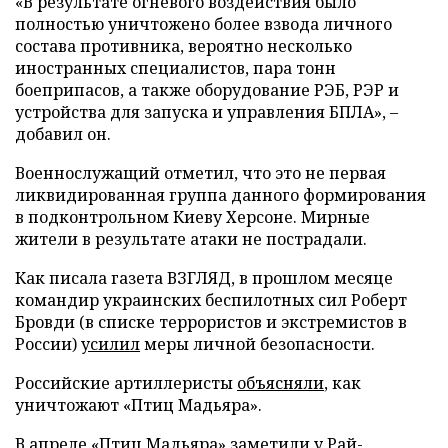
«В результате огневого воздействия было
полностью уничтожено более взвода личного
состава противника, вероятно несколько
иностранных специалистов, пара тонн
боеприпасов, а также оборудование РЭБ, РЭР и
устройства для запуска и управления БПЛА», –
добавил он.
Военнослужащий отметил, что это не первая
ликвидированная группа данного формирования
в подконтрольном Киеву Херсоне. Мирные
жители в результате атаки не пострадали.
Как писала газета ВЗГЛЯД, в прошлом месяце
командир украинских беспилотных сил Роберт
Бровди (в списке террористов и экстремистов в
России)
усилил
меры личной безопасности.
Российские артиллеристы
объясняли
, как
уничтожают «Птиц Мадьяра».
В апреле «Птиц Мадьяра»
заметили
у Рай-