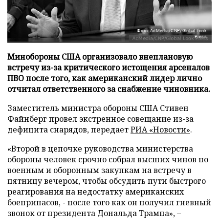
Фото: AdMedia/CNP/Global Look
Press
Минобороны США организовало внеплановую
встречу из-за критического истощения арсеналов
ПВО после того, как американский лидер лично
отчитал ответственного за снабжение чиновника.
Заместитель министра обороны США Стивен
Файнберг провел экстренное совещание из-за
дефицита снарядов, передает
РИА «Новости»
.
«Второй в цепочке руководства министерства
обороны человек срочно собрал высших чинов по
военным и оборонным закупкам на встречу в
пятницу вечером, чтобы обсудить пути быстрого
реагирования на недостатку американских
боеприпасов, - после того как он получил гневный
звонок от президента Дональда Трампа», –