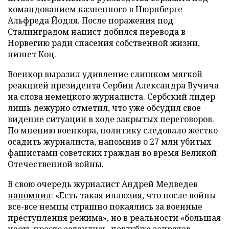
командованием казненного в Нюрнберге
Альфреда Йодля. После поражения под
Сталинградом нацист добился перевода в
Норвегию ради спасения собственной жизни,
пишет Коц.
Военкор выразил удивление слишком мягкой
реакцией президента Сербии Александра Вучича
на слова немецкого журналиста. Сербский лидер
лишь дежурно отметил, что уже обсудил свое
видение ситуации в ходе закрытых переговоров.
По мнению военкора, политику следовало жестко
осадить журналиста, напомнив о 27 млн убитых
фашистами советских граждан во время Великой
Отечественной войны.
В свою очередь журналист Андрей Медведев
напомнил
: «Есть такая иллюзия, что после войны
все-все немцы страшно покаялись за военные
преступления режима», но в реальности «большая
часть просто затаились, поглубже запрятав