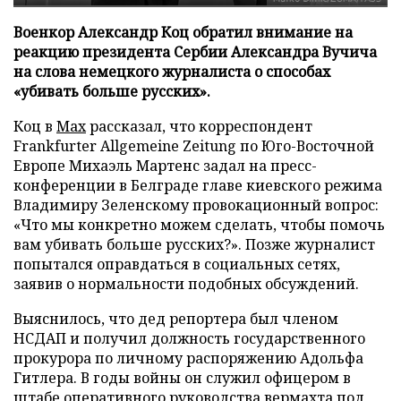
Военкор Александр Коц обратил внимание на
реакцию президента Сербии Александра Вучича
на слова немецкого журналиста о способах
«убивать больше русских».
Коц в
Мах
рассказал, что корреспондент
Frankfurter Allgemeine Zeitung по Юго-Восточной
Европе Михаэль Мартенс задал на пресс-
конференции в Белграде главе киевского режима
Владимиру Зеленскому провокационный вопрос:
«Что мы конкретно можем сделать, чтобы помочь
вам убивать больше русских?». Позже журналист
попытался оправдаться в социальных сетях,
заявив о нормальности подобных обсуждений.
Выяснилось, что дед репортера был членом
НСДАП и получил должность государственного
прокурора по личному распоряжению Адольфа
Гитлера. В годы войны он служил офицером в
штабе оперативного руководства вермахта под