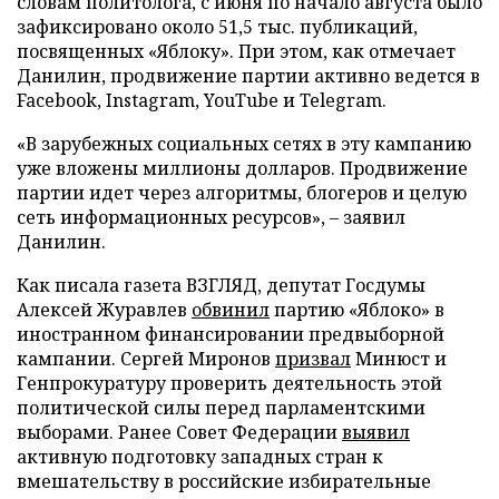
словам политолога, с июня по начало августа было
зафиксировано около 51,5 тыс. публикаций,
посвященных «Яблоку». При этом, как отмечает
Данилин, продвижение партии активно ведется в
Facebook, Instagram, YouTube и Telegram.
«В зарубежных социальных сетях в эту кампанию
уже вложены миллионы долларов. Продвижение
партии идет через алгоритмы, блогеров и целую
сеть информационных ресурсов», – заявил
Данилин.
Как писала газета ВЗГЛЯД, депутат Госдумы
Алексей Журавлев
обвинил
партию «Яблоко» в
иностранном финансировании предвыборной
кампании. Сергей Миронов
призвал
Минюст и
Генпрокуратуру проверить деятельность этой
политической силы перед парламентскими
выборами. Ранее Совет Федерации
выявил
активную подготовку западных стран к
вмешательству в российские избирательные