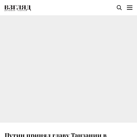
Путин принял главу Танзании в