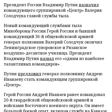
Президент России Владимир Путин
назначил
командующего группировкой «Центр» Валерия
Солодчука главой службы тыла.
Новый командующий службами тыла
Минобороны России Герой России и бывший
командующий 36-й общевойсковой армией
генерал-полковник Валерий Солодчук окончил
Ленинградское суворовское и Рязанское
воздушно-десантное училища. Президент
Владимир Путин
назвал
его «одним из наиболее
талантливых командиров».
Путин
предложил
генерал-полковнику Андрею
Иванаеву стать командующим группировкой
«Центр».
Герой России Андрей Иванаев ранее командовал
20-й гвардейской общевойсковой армией и
войсками Восточного военного округа. Он имеет
большой боевой опыт, включая службу на Кавказе