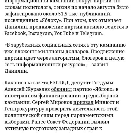
информационной кампании вокруг партии. По
словам политолога, с июня по начало августа было
зафиксировано около 51,5 тыс. публикаций,
посвященных «Яблоку». При этом, как отмечает
Данилин, продвижение партии активно ведется в
Facebook, Instagram, YouTube и Telegram.
«В зарубежных социальных сетях в эту кампанию
уже вложены миллионы долларов. Продвижение
партии идет через алгоритмы, блогеров и целую
сеть информационных ресурсов», – заявил
Данилин.
Как писала газета ВЗГЛЯД, депутат Госдумы
Алексей Журавлев
обвинил
партию «Яблоко» в
иностранном финансировании предвыборной
кампании. Сергей Миронов
призвал
Минюст и
Генпрокуратуру проверить деятельность этой
политической силы перед парламентскими
выборами. Ранее Совет Федерации
выявил
активную подготовку западных стран к