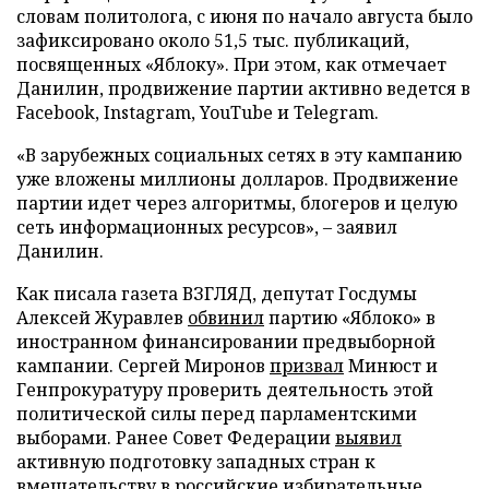
словам политолога, с июня по начало августа было
зафиксировано около 51,5 тыс. публикаций,
посвященных «Яблоку». При этом, как отмечает
Данилин, продвижение партии активно ведется в
Facebook, Instagram, YouTube и Telegram.
«В зарубежных социальных сетях в эту кампанию
уже вложены миллионы долларов. Продвижение
партии идет через алгоритмы, блогеров и целую
сеть информационных ресурсов», – заявил
Данилин.
Как писала газета ВЗГЛЯД, депутат Госдумы
Алексей Журавлев
обвинил
партию «Яблоко» в
иностранном финансировании предвыборной
кампании. Сергей Миронов
призвал
Минюст и
Генпрокуратуру проверить деятельность этой
политической силы перед парламентскими
выборами. Ранее Совет Федерации
выявил
активную подготовку западных стран к
вмешательству в российские избирательные