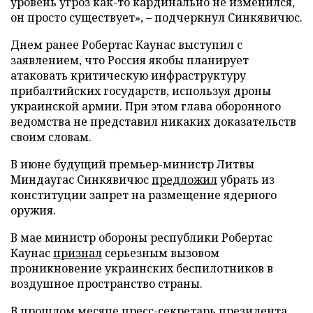
уровень угроз как-то кардинально не изменился,
он просто существует», – подчеркнул Синкявичюс.
Днем ранее Робертас Каунас выступил с
заявлением, что Россия якобы планирует
атаковать критическую инфраструктуру
прибалтийских государств, используя дроны
украинской армии. При этом глава оборонного
ведомства не представил никаких доказательств
своим словам.
В июне будущий премьер-министр Литвы
Миндаугас Синкявичюс
предложил
убрать из
конституции запрет на размещение ядерного
оружия.
В мае министр обороны республики Робертас
Каунас
признал
серьезным вызовом
проникновение украинских беспилотников в
воздушное пространство страны.
В прошлом месяце пресс-секретарь президента