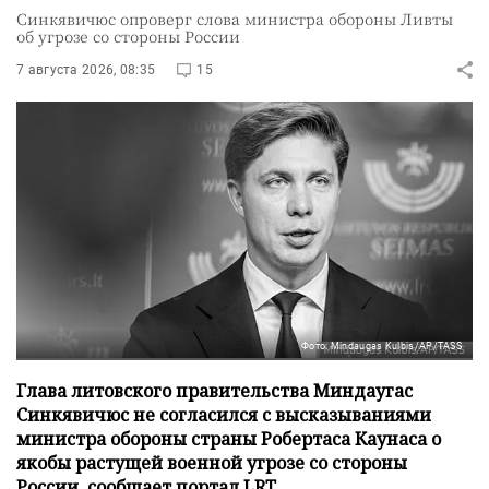
Синкявичюс опроверг слова министра обороны Ливты
об угрозе со стороны России
7 августа 2026, 08:35
15
Фото: Mindaugas Kulbis/AP/TASS
Глава литовского правительства Миндаугас
Синкявичюс не согласился с высказываниями
министра обороны страны Робертаса Каунаса о
якобы растущей военной угрозе со стороны
России, сообщает портал LRT.