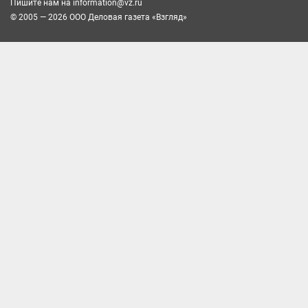
Пишите нам на
information@vz.ru
© 2005 — 2026 ООО Деловая газета «Взгляд»