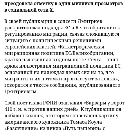
преодолела отметку в один миллион просмотров
в социальной сети X.
В своей публикации в соцсети Дмитриев
раскритиковал подходы ЕС и Великобритании к
регулированию миграции, связав сложившуюся
ситуацию с политическими решениями
европейских властей. «Катастрофическая
миграционная политика ЕС/Великобритании,
кратко изложенная в одном посте. Сеута – лишь
яркая иллюстрация миграционной политики ЕС,
основанной на надеждах левых сил на то, что
мигранты и их потомки проголосуют за левых», –
говорится в тексте сообщения, опубликованного
Дмитриевым.
Свой пост глава РФПИ озаглавил «Варвары у ворот:
410 г. н. э. против наших дней». К публикации он
добавил коллаж, в котором сопоставил картину
американского художника Томаса Коула
«Разрушение» из цикла «Путь империи» с