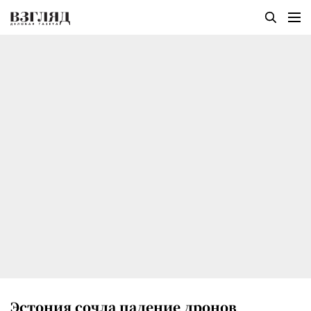
Эстония сочла падение дронов