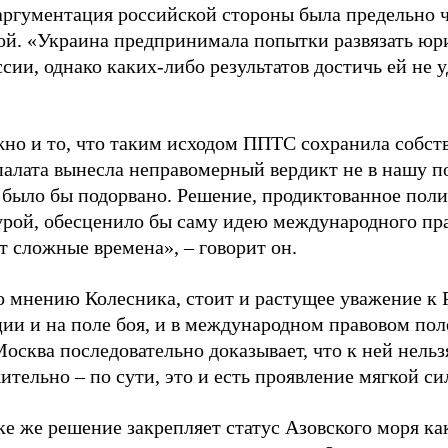
аргументация российской стороны была предельно 
ой. «Украина предпринимала попытки развязать ю
сии, однако каких-либо результатов достичь ей не у
но и то, что таким исходом ППТС сохранила собс
палата вынесла неправомерный вердикт не в нашу по
 было бы подорвано. Решение, продиктованное пол
рой, обесценило бы саму идею международного прав
т сложные времена», – говорит он.
по мнению Колесника, стоит и растущее уважение к
ции и на поле боя, и в международном правовом пол
Москва последовательно доказывает, что к ней нельз
тельно – по сути, это и есть проявление мягкой си
ке же решение закрепляет статус Азовского моря ка