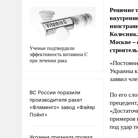
Решение т
внутренне
иностранн
Колесник.
Москве – 
Ученые подтвердили
строитель
эффективность витамина C
при лечении рака
«Постоянн
Украины к 
заявил чл
ВС России поразили
По его сло
производителя ракет
прецедент
«Фламинго» завод «Файер
«Достаточ
Пойнт»
примеров 
под удар п
Украина признала провал