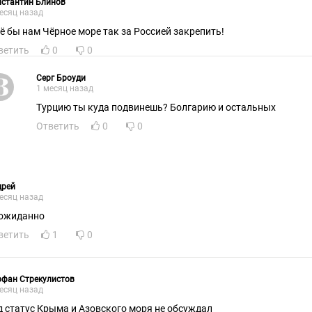
нстантин Блинов
есяц назад
ё бы нам Чёрное море так за Россией закрепить!
ветить
0
0
Серг Броуди
1 месяц назад
Турцию ты куда подвинешь? Болгарию и остальных
Ответить
0
0
дрей
есяц назад
ожиданно
ветить
1
0
офан Стрекулистов
есяц назад
д статус Крыма и Азовского моря не обсуждал