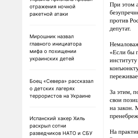
При этом 
отражения ночной
безупречн
ракетной атаки
против Рос
депутат.
Мирошник назвал
главного инициатора
Немаловаж
мифа о похищении
«Если бы 
украинских детей
институту
конъюнкту
переживае
Боец «Севера» рассказал
о детских лагерях
За этим, 
террористов на Украине
свои пози
на закон. 
пренебрежи
Испанский хакер Хиль
раскрыл сотни
На практи
разведчиков НАТО и СБУ