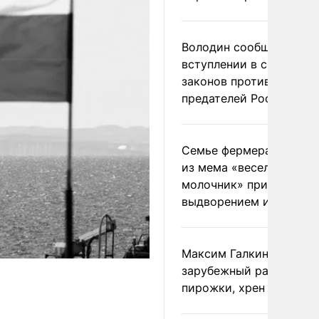
Володин сообщил о
вступлении в силу
законов против
предателей России
Семье фермера Уолкер
из мема «веселый
молочник» пригрозили
выдворением из Росси
Максим Галкин добавил
зарубежный райдер
пирожки, хрен и морс