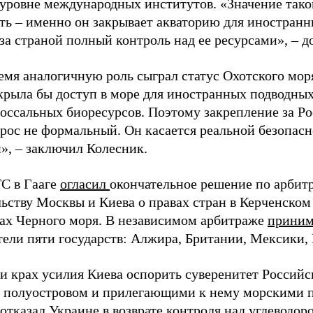
 уровне международных институтов. «Значение таког
ть – именно он закрывает акваторию для иностранн
за страной полный контроль над ее ресурсами», – д
ремя аналогичную роль сыграл статус Охотского мор
ткрыла бы доступ в море для иностранных подводны
лоссальных биоресурсов. Поэтому закрепление за Ро
прос не формальный. Он касается реальной безопас
», – заключил Колесник.
С в Гааге
огласил
окончательное решение по арби
льству Москвы и Киева о правах стран в Керченском
дах Черного моря. В независимом арбитраже
приним
тели пяти государств: Алжира, Британии, Мексики
и крах усилия Киева оспорить суверенитет Россий
полуостровом и прилегающими к нему морскими п
отказал Украине в возврате контроля над углеводо