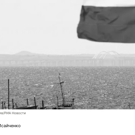
ив/РИА Новости
Исайченко