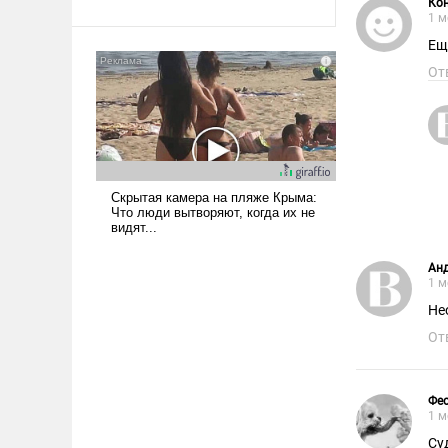
Ко
Ираном опустошила
1 м
американские арсеналы.
Ещ
Сложившаяся ситуация
От
означает многолетний период
уязвимости США, например,
перед Китаем.
Ан
1 м
Не
От
Фе
1 м
Су