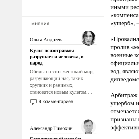
иными рес
«компенса
«ущерб», 
МНЕНИЯ
«Провалил
Ольга Андреева
пролив «м
Культ психотравмы
военные к
разрушает и человека, и
народ
официальн
вод, явля
Обиды на этот жестокий мир,
разрушающий нас, таких
дипведомс
хрупких и ранимых,
становятся новым культом,
Арбитраж 
постепенно вытесняя и
9 комментариев
ущербом и
отменяя традиционное
отмечается
требование к человеку – быть
признаны 
мужественным и твердым под
ударами судьбы, брать на себя
эффективн
Александр Тимохин
ответственность, помогать
Безэкипажный корабль –