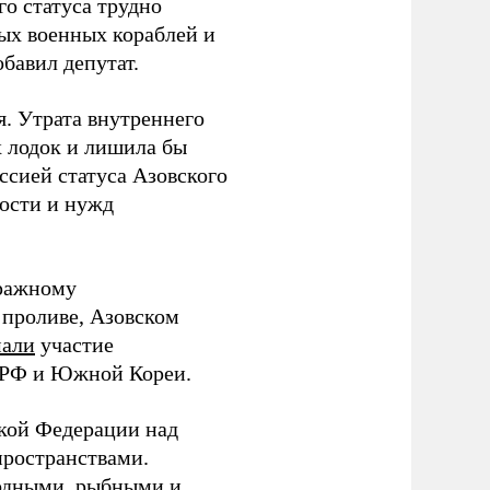
о статуса трудно
ых военных кораблей и
обавил депутат.
я. Утрата внутреннего
х лодок и лишила бы
ссией статуса Азовского
ности и нужд
тражному
 проливе, Азовском
али
участие
, РФ и Южной Кореи.
ской Федерации над
ространствами.
родными, рыбными и