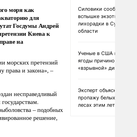
ого моря как
Силовики сообщили о
вспышке экзотической
акваторию для
лихорадки в Сумской
путат Госдумы Андрей
области
претензии Киева к
 праве на
Ученые в США назвали 
ягоды причиной
ии морских претензий
«взрывной» диареи
у права и закона», –
Эксперт объяснил
создан несправедливый
пропажу белых грибов 
 государствам.
лесах этим летом
рыболовства – подобных
ивированное решение,