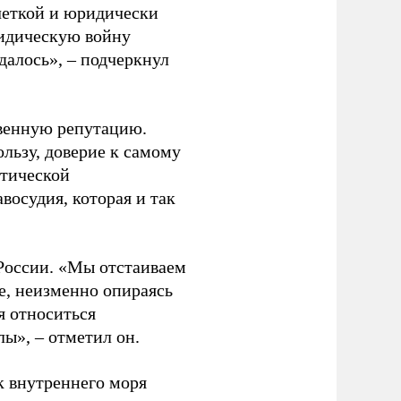
четкой и юридически
ридическую войну
далось», – подчеркнул
твенную репутацию.
льзу, доверие к самому
итической
осудия, которая и так
 России. «Мы отстаиваем
е, неизменно опираясь
я относиться
лы», – отметил он.
к внутреннего моря