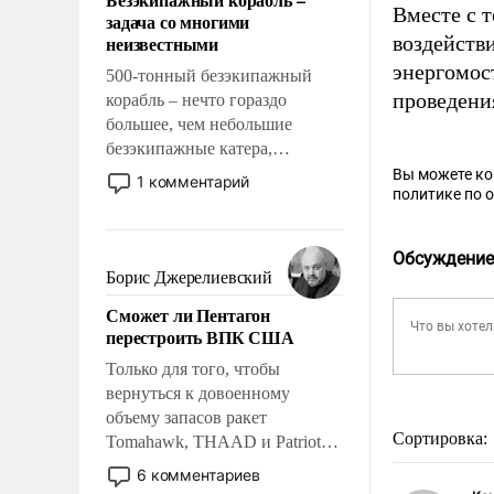
слабым, идти вперед и
Вместе с 
задача со многими
адаптироваться.
неизвестными
воздейств
энергомост
500-тонный безэкипажный
проведени
корабль – нечто гораздо
большее, чем небольшие
безэкипажные катера,
применение которых уже
Вы можете к
1 комментарий
политике по 
стало обыденностью. Задача по
созданию такого корабля очень
сложна и амбициозна. Однако
Обсуждение
и ее реализация радикально
Борис Джерелиевский
поднимет наши боевые
Сможет ли Пентагон
возможности.
перестроить ВПК США
Только для того, чтобы
вернуться к довоенному
объему запасов ракет
Сортировка:
Tomahawk, THAAD и Patriot
США потребуется более трех
6 комментариев
лет. Даже небольшая война с