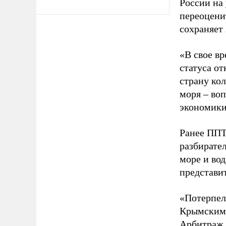
России на
переоцени
сохраняет 
«В свое в
статуса о
страну ко
моря – во
экономики
Ранее ППТ
разбирате
море и во
представи
«Потерпел
Крымским 
Арбитраж 