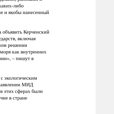
каких-либо
ие и якобы нанесенный
а объявить Керченский
дарств, включая
ьном решении
 моря как внутренних
рии», – пишут в
 с экологическим
 заявлении МИД
 в этих сферах были
чие в стране