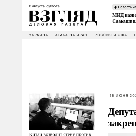
8 августа, суббота
Новость ч
МИД назва
Саакашвил
УКРАИНА
АТАКА НА ИРАН
РОССИЯ И США
16 ИЮНЯ 202
Депут
закреп
Китай возводит стену против