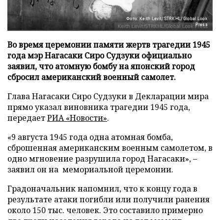
Фото: Keith Levit/STRKHL/Global Look
Press
Во время церемонии памяти жертв трагедии 1945
года мэр Нагасаки Сиро Судзуки официально
заявил, что атомную бомбу на японский город
сбросил американский военный самолет.
Глава Нагасаки Сиро Судзуки в Декларации мира
прямо указал виновника трагедии 1945 года,
передает
РИА «Новости»
.
«9 августа 1945 года одна атомная бомба,
сброшенная американским военным самолетом, в
одно мгновение разрушила город Нагасаки», –
заявил он на мемориальной церемонии.
Градоначальник напомнил, что к концу года в
результате атаки погибли или получили ранения
около 150 тыс. человек. Это составило примерно