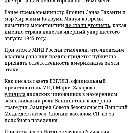
две трети населения города на тот момент.
Ранее премьер-министр Японии Санаэ Такаити и
мэр Хиросимы Кадзуми Мацуи во время
памятных мероприятий
не стали уточнять
, какая
именно страна нанесла ядерный удар шестого
августа 1945 года.
При этом в МИД России отмечали, что японским
властям рано или поздно придется публично
признать ответственность американцев за эти
атаки.
Как писала газета ВЗГЛЯД, официальный
представитель МИД Мария Захарова
уличила
японских чиновников в намеренном
замалчивании роли Вашингтона в ядерной
трагедии. Зампред Совета безопасности Дмитрий
Медведев
назвал
Японию вассалом CIF из-за
подобного поведения.
При этом посол Ноздрев
заявил
об участии